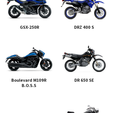
GSX-250R
DRZ 400 S
Boulevard M109R
DR 650 SE
B.O.S.S