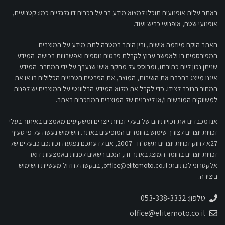
באתר עלית אופנועים תוכלו למצוא מידע רב על רכבים דו גלגליים כמו: קטנועים,
אופנועי שטח, אופנועי כביש ועוד.
האתר הוקם מיוזמה אישית, ובין היתר במטרה לתת מידע על המוצרים
המפורסמים בו ולאפשר ערוץ לקבלת פרטים נוספים ואפשרויות רכישה. המידע
שניתן נכון ליום כתיבתו, ומבוסס על מחקר אישי שנערך על ידי המחבר. המידע
איננו מייצג בהכרח את השירות, המוצר, את הפרטים הטכניים הכלולים בו או את
המחיר הנזכר לצידו. כדי לקבל את מלוא המידע הרלוונטי על המוצרים יש לפנות
למשווקים המורשים ו/או ליצרנים של המוצרים המוזכרים באתר.
אנו מכבדים את זכויותיהם של בעלי זכויות יוצרים ומשקיעים מאמצים באיתור בעלי
זכויות יוצרים לצורך שימוש בחומרים המופיעים באתר. השימוש נעשה על פי סעיף
27א לחוק זכויות יוצרים תשס"ח - 2007, אם לדעתכם נפגעה זכותכם כבעלים של
זכויות יוצרים בחומר המוצג באתר זה, הנכם רשאים לפנות באמצעות דואר
אלקטרוני לכתובת:
office@elitemoto.co.il
, בבקשה לחדול מעשיית השימוש
ביצירה.
טלפון: 053-338-3332
office@elitemoto.co.il