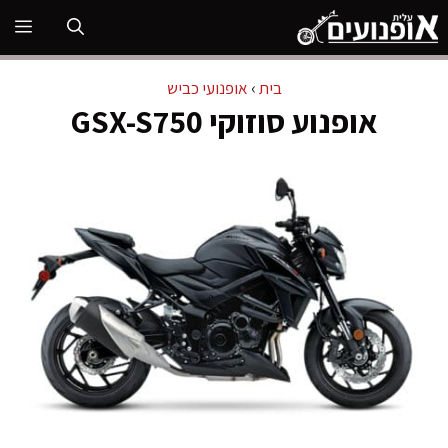
דלג
תפ
תוכן
בית
›
אופנועי כביש
אופנוע סוזוקי GSX-S750