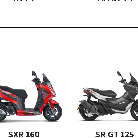
SXR 160
SR GT 125