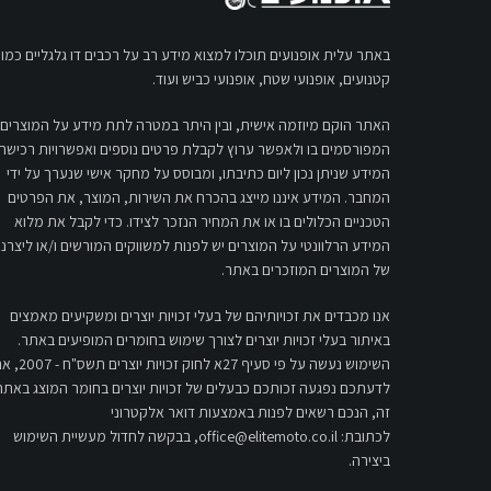
באתר עלית אופנועים תוכלו למצוא מידע רב על רכבים דו גלגליים כמו:
קטנועים, אופנועי שטח, אופנועי כביש ועוד.
האתר הוקם מיוזמה אישית, ובין היתר במטרה לתת מידע על המוצרים
המפורסמים בו ולאפשר ערוץ לקבלת פרטים נוספים ואפשרויות רכישה.
המידע שניתן נכון ליום כתיבתו, ומבוסס על מחקר אישי שנערך על ידי
המחבר. המידע איננו מייצג בהכרח את השירות, המוצר, את הפרטים
הטכניים הכלולים בו או את המחיר הנזכר לצידו. כדי לקבל את מלוא
המידע הרלוונטי על המוצרים יש לפנות למשווקים המורשים ו/או ליצרני
של המוצרים המוזכרים באתר.
אנו מכבדים את זכויותיהם של בעלי זכויות יוצרים ומשקיעים מאמצים
באיתור בעלי זכויות יוצרים לצורך שימוש בחומרים המופיעים באתר.
השימוש נעשה על פי סעיף 27א לחוק זכויות יוצרים 
לדעתכם נפגעה זכותכם כבעלים של זכויות יוצרים בחומר המוצג באתר
זה, הנכם רשאים לפנות באמצעות דואר אלקטרוני
לכתובת:
office@elitemoto.co.il
, בבקשה לחדול מעשיית השימוש
ביצירה.