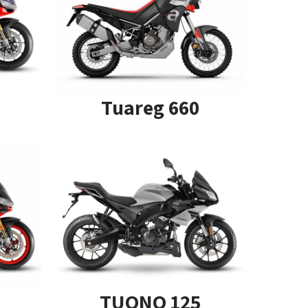
Tuareg 660
TUONO 125