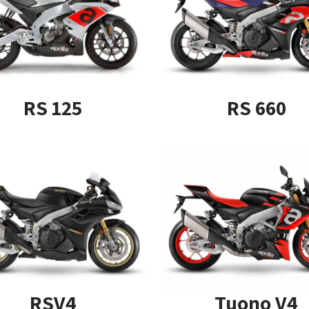
RS 125
RS 660
RSV4
Tuono V4