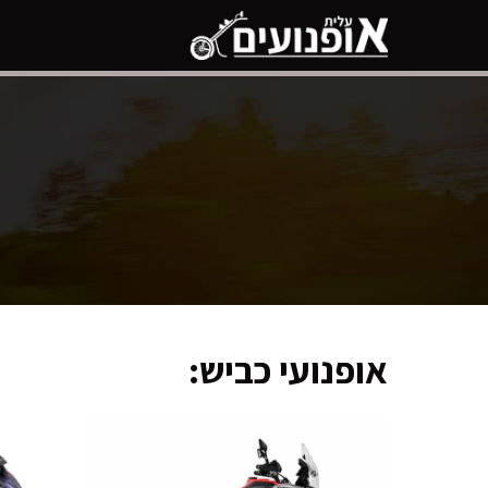
דלג
תוכן
אופנועי כביש: