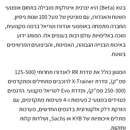
בטא (Beta) היא יצרנית איטלקית מובילה בתחום אופנועי
השטח והאנדורו, עם מוניטין של מעל 100 שנות ניסיון.
החברה מתמחה באופנועי אנדורו וטריאל ברמה מקצועית,
וזוכה באליפויות עולם רבות בענפים אלו. המותג ידוע
באיכות הבנייה הגבוהה, האמינות, והביצועים המרשימים
בשטח.
המגוון כולל את סדרת RR לאנדורו תחרותי (125-500
סמ"ק), סדרת X-Trainer לרוכבים מתחילים ומתקדמים
(250-300 סמ"ק), וסדרת Evo לטריאל מקצועי. הדגמים
מצוידים במנועי 2 פעימות ו-4 פעימות מתקדמים, עם
הזרקת דלק אלקטרונית בדגמים החדשים, מערכות
מתלים איכותיות של KYB או Sachs, ושלדות קלות
וחזקות.