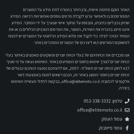
האתר הוקם מיוזמה אישית, ובין היתר במטרה לתת מידע על המוצרים
המפורסמים בו ולאפשר ערוץ לקבלת פרטים נוספים ואפשרויות רכישה. המידע
שניתן נכון ליום כתיבתו, ומבוסס על מחקר אישי שנערך על ידי המחבר. המידע
איננו מייצג בהכרח את השירות, המוצר, את הפרטים הטכניים הכלולים בו או את
המחיר הנזכר לצידו. כדי לקבל את מלוא המידע הרלוונטי על המוצרים יש לפנות
למשווקים המורשים ו/או ליצרנים של המוצרים המוזכרים באתר.
אנו מכבדים את זכויותיהם של בעלי זכויות יוצרים ומשקיעים מאמצים באיתור בעלי
זכויות יוצרים לצורך שימוש בחומרים המופיעים באתר. השימוש נעשה על פי סעיף
27א לחוק זכויות יוצרים תשס"ח - 2007, אם לדעתכם נפגעה זכותכם כבעלים של
זכויות יוצרים בחומר המוצג באתר זה, הנכם רשאים לפנות באמצעות דואר
אלקטרוני לכתובת:
office@elitemoto.co.il
, בבקשה לחדול מעשיית השימוש
ביצירה.
טלפון: 053-338-3332
office@elitemoto.co.il
עמוד העסק
עמוד פייסבוק