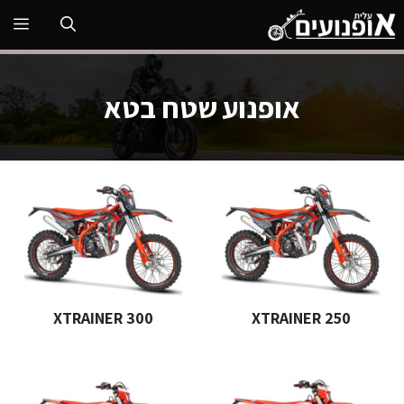
דלג
תפ
תוכן
אופנוע שטח בטא
XTRAINER 300
XTRAINER 250