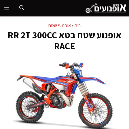
דלג
תפ
תוכן
בית
›
אופנועי שטח
אופנוע שטח בטא RR 2T 300CC
RACE