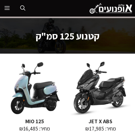
דלג
תפ
תוכן
קטנוע 125 סמ"ק
MIO 125
JET X ABS
מחיר: ₪17,985
מחיר: ₪16,485