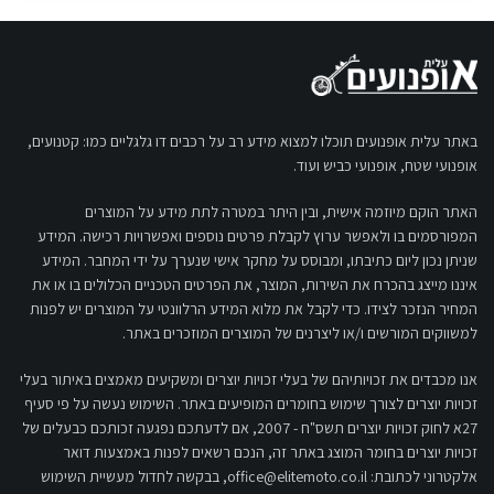
באתר עלית אופנועים תוכלו למצוא מידע רב על רכבים דו גלגליים כמו: קטנועים,
אופנועי שטח, אופנועי כביש ועוד.
האתר הוקם מיוזמה אישית, ובין היתר במטרה לתת מידע על המוצרים
המפורסמים בו ולאפשר ערוץ לקבלת פרטים נוספים ואפשרויות רכישה. המידע
שניתן נכון ליום כתיבתו, ומבוסס על מחקר אישי שנערך על ידי המחבר. המידע
איננו מייצג בהכרח את השירות, המוצר, את הפרטים הטכניים הכלולים בו או את
המחיר הנזכר לצידו. כדי לקבל את מלוא המידע הרלוונטי על המוצרים יש לפנות
למשווקים המורשים ו/או ליצרנים של המוצרים המוזכרים באתר.
אנו מכבדים את זכויותיהם של בעלי זכויות יוצרים ומשקיעים מאמצים באיתור בעלי
זכויות יוצרים לצורך שימוש בחומרים המופיעים באתר. השימוש נעשה על פי סעיף
27א לחוק זכויות יוצרים תשס"ח - 2007, אם לדעתכם נפגעה זכותכם כבעלים של
זכויות יוצרים בחומר המוצג באתר זה, הנכם רשאים לפנות באמצעות דואר
אלקטרוני לכתובת:
office@elitemoto.co.il
, בבקשה לחדול מעשיית השימוש