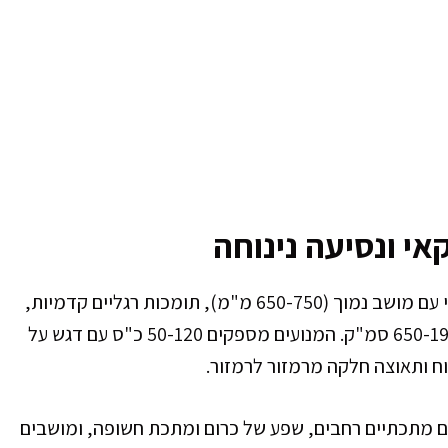
קאי ונסיעה נינוחה
אופנועי קרוזר מתאפיינים בעיצוב קלאסי אמריקאי עם מושב נמוך (650-750 מ"מ), תומכות רגליים קדמיות,
כידון רחב וגבוה, ומנועי V-Twin גדולים בנפחי 650-1900 סמ"ק. המנועים מספקים 50-120 כ"ס עם דגש על
ח ותאוצה חלקה מרמזור לרמזור.
ים מתכתיים רחבים, שפע של כרום ומתכת חשופה, ומושבים