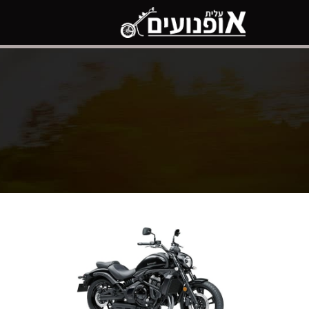
דלג
תוכן