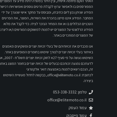
האתר הוקם מיוזמה אישית, ובין היתר במטרה לתת מידע על המוצרים
המפורסמים בו ולאפשר ערוץ לקבלת פרטים נוספים ואפשרויות רכישה.
המידע שניתן נכון ליום כתיבתו, ומבוסס על מחקר אישי שנערך על ידי
המחבר. המידע איננו מייצג בהכרח את השירות, המוצר, את הפרטים
הטכניים הכלולים בו או את המחיר הנזכר לצידו. כדי לקבל את מלוא
המידע הרלוונטי על המוצרים יש לפנות למשווקים המורשים ו/או ליצרני
של המוצרים המוזכרים באתר.
אנו מכבדים את זכויותיהם של בעלי זכויות יוצרים ומשקיעים מאמצים
באיתור בעלי זכויות יוצרים לצורך שימוש בחומרים המופיעים באתר.
השימוש נעשה על פי סעיף 27א לחוק זכויות יוצרים 
לדעתכם נפגעה זכותכם כבעלים של זכויות יוצרים בחומר המוצג באתר
זה, הנכם רשאים לפנות באמצעות דואר אלקטרוני
לכתובת:
office@elitemoto.co.il
, בבקשה לחדול מעשיית השימוש
ביצירה.
טלפון: 053-338-3332
office@elitemoto.co.il
עמוד העסק
עמוד פייסבוק