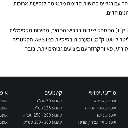
וחה עם רגליים פרושות קדימה מתאימה לנסיעות ארוכות
נים חדים.
המאפיינים הטכניים כוללים משקל כבד (230-380 ק"ג) המספק יציבות בכביש המהיר, מהירות מקסימלית
מתונה של 160-200 קמ"ש, צריכת דלק של 5-7 ליטר ל-100 ק"מ, ומערכות בסיסיות כמו ABS. הקטגוריה
רתי, פאוור קרוזר עם ביצועים גבוהים יותר, בובר
מידע שימושי
קטנועים
אופנ
אופנוע ספורט
קטנוע 50 סמ"ק
אופנוע 125
אופנוע סופר ספורט
קטנוע 125 סמ"ק
אופנוע 250
אופנוע נייקד
קטנוע 200 - 250 סמ"ק
אופנוע 300
אופנוע אדוונצ'ר / טורינג
קטנוע 300 - 350 סמ"ק
אופנוע 400