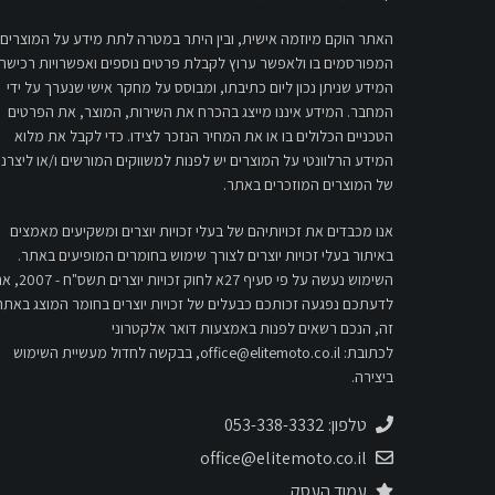
האתר הוקם מיוזמה אישית, ובין היתר במטרה לתת מידע על המוצרים
המפורסמים בו ולאפשר ערוץ לקבלת פרטים נוספים ואפשרויות רכישה.
המידע שניתן נכון ליום כתיבתו, ומבוסס על מחקר אישי שנערך על ידי
המחבר. המידע איננו מייצג בהכרח את השירות, המוצר, את הפרטים
הטכניים הכלולים בו או את המחיר הנזכר לצידו. כדי לקבל את מלוא
המידע הרלוונטי על המוצרים יש לפנות למשווקים המורשים ו/או ליצרני
של המוצרים המוזכרים באתר.
אנו מכבדים את זכויותיהם של בעלי זכויות יוצרים ומשקיעים מאמצים
באיתור בעלי זכויות יוצרים לצורך שימוש בחומרים המופיעים באתר.
השימוש נעשה על פי סעיף 27א לחוק זכויות יוצרים 
לדעתכם נפגעה זכותכם כבעלים של זכויות יוצרים בחומר המוצג באתר
זה, הנכם רשאים לפנות באמצעות דואר אלקטרוני
לכתובת:
office@elitemoto.co.il
, בבקשה לחדול מעשיית השימוש
ביצירה.
טלפון: 053-338-3332
office@elitemoto.co.il
עמוד העסק