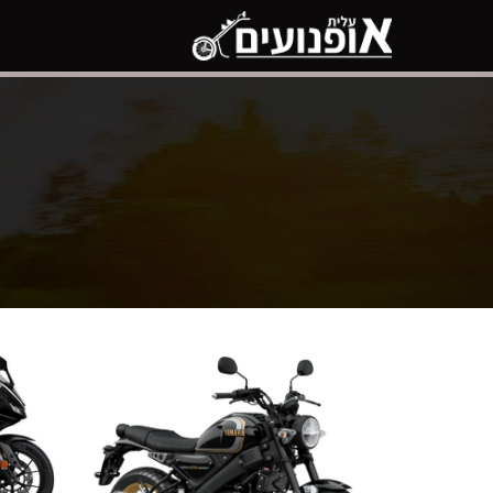
דלג
תוכן