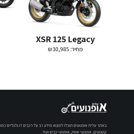
XSR 125 Legacy
מחיר: ₪30,985
באתר עלית אופנועים תוכלו למצוא מידע רב על רכבים דו גלגליים כמו:
קטנועים, אופנועי שטח, אופנועי כביש ועוד.