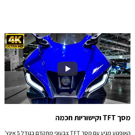
מסך TFT וקישוריות חכמה
האופנוע מגיע עם מסך TFT צבעוני מתקדם בגודל 5 אינץ'