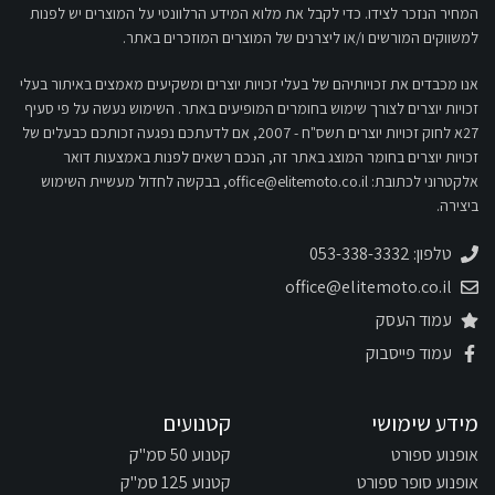
המחיר הנזכר לצידו. כדי לקבל את מלוא המידע הרלוונטי על המוצרים יש לפנות
למשווקים המורשים ו/או ליצרנים של המוצרים המוזכרים באתר.
אנו מכבדים את זכויותיהם של בעלי זכויות יוצרים ומשקיעים מאמצים באיתור בעלי
זכויות יוצרים לצורך שימוש בחומרים המופיעים באתר. השימוש נעשה על פי סעיף
27א לחוק זכויות יוצרים תשס"ח - 2007, אם לדעתכם נפגעה זכותכם כבעלים של
זכויות יוצרים בחומר המוצג באתר זה, הנכם רשאים לפנות באמצעות דואר
אלקטרוני לכתובת:
office@elitemoto.co.il
, בבקשה לחדול מעשיית השימוש
ביצירה.
טלפון: 053-338-3332
office@elitemoto.co.il
עמוד העסק
עמוד פייסבוק
מידע שימושי
קטנועים
אופנוע ספורט
קטנוע 50 סמ"ק
אופנוע סופר ספורט
קטנוע 125 סמ"ק