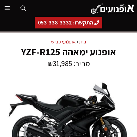
דלג
תפ
תוכן
התקשרו: 053-338-3332
בית
›
אופנועי כביש
אופנוע ימאהה YZF-R125
מחיר: ₪31,985