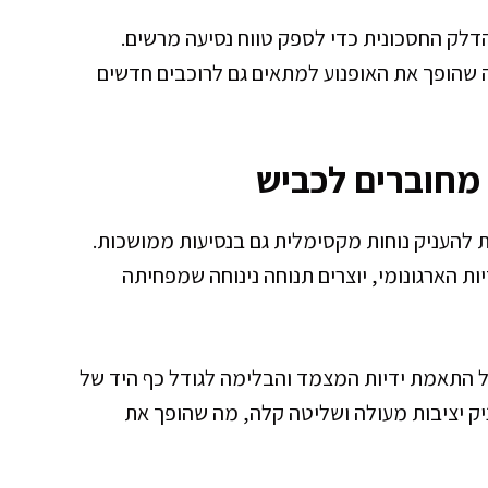
עם צריכת הדלק החסכונית כדי לספק טווח נסיעה מרשים.
ה שהופך את האופנוע למתאים גם לרוכבים חדשים
 מחוברים לכביש
של אופנוע Vulcan 650 S מתוכננת להעניק נוחות מקסימלית גם בנסיעות ממושכות.
ת הארגונומי, יוצרים תנוחה נינוחה שמפחיתה
 התאמת ידיות המצמד והבלימה לגודל כף היד של
גלים הארוך של 1,575 מ"מ מעניק יציבות מעולה ושליטה קלה, מה שהופך את