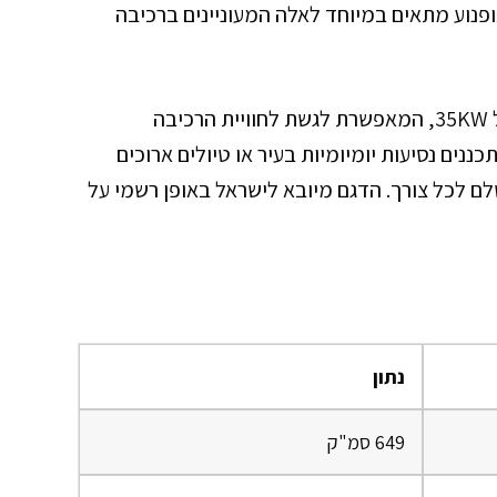
ופנוע מתאים במיוחד לאלה המעוניינים ברכיבה
לרוכבים בעלי רישיון A1 קיימת גרסה מותאמת של 35KW, המאפשרת לגשת לחוויית הרכיבה
כננים נסיעות יומיומיות בעיר או טיולים ארוכים
Vulca מציע פתרון מושלם לכל צורך. הדגם מיובא לישראל באופן רשמי על
נתון
649 סמ"ק