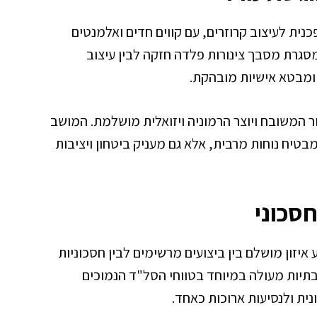
Vulca מבטא גישה מהפכנית לעיצוב קרוזרים, עם קווים חדים ואלמנטים
 מסגרת מסבך צינורות פלדה חזקה לבין עיצוב
 ומבטא אישיות מובהקת.
המשובח ויוצר הרמוניה ויזואלית מושלמת. המושב
 לא רק מבטיח נוחות מרבית, אלא גם מעניק ביטחון ויציבות
חסכוני
י המקביל של 649 סמ"ק מציע איזון מושלם בין ביצועים מרשימים לבין חסכוניות
וע מספק תגובתיות מעולה במיוחד בטווחי הסל"ד הנמוכים
נית ולנסיעות ארוכות כאחד.