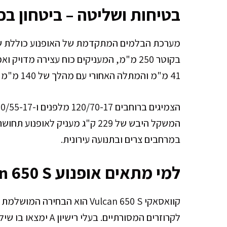
בטיחות ושליטה – ביטחון בכל
בקוטר 250 מ"מ, המעניקים כוח עצירה מדו
41 מ"מ והמתלה האחורי עם מהלך של 140 מ"מ מספקים ספיגת זעזועים מעולה ושליטה מושלמת.
המשקל היבש של 229 ק"ג מעניק לא
במרחבים צרים ובתנועה עירונית.
למי מתאים אופנוע Vulcan 650 S?
קוואסאקי Vulcan 650 S הוא הב
לקרוזרים המסורתיים. 