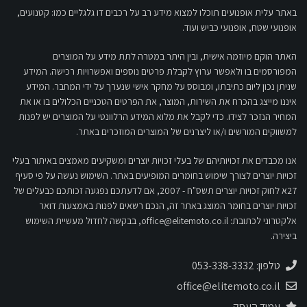
באתר עלית אופנועים תוכלו למצוא מידע רב על רכבים דו גלגליים כמו: קטנועים,
אופנועי שטח, אופנועי כביש ועוד.
האתר הוקם מיוזמה אישית, ובין היתר במטרה לתת מידע על המוצרים
המפורסמים בו ולאפשר ערוץ לקבלת פרטים נוספים ואפשרויות רכישה. המידע
שניתן נכון ליום כתיבתו, ומבוסס על מחקר אישי שנערך על ידי המחבר. המידע
איננו מייצג בהכרח את השירות, המוצר, את הפרטים הטכניים הכלולים בו או את
המחיר הנזכר לצידו. כדי לקבל את מלוא המידע הרלוונטי על המוצרים יש לפנות
למשווקים המורשים ו/או ליצרנים של המוצרים המוזכרים באתר.
אנו מכבדים את זכויותיהם של בעלי זכויות יוצרים ומשקיעים מאמצים באיתור בעלי
זכויות יוצרים לצורך שימוש בחומרים המופיעים באתר. השימוש נעשה על פי סעיף
27א לחוק זכויות יוצרים תשס"ח - 2007, אם לדעתכם נפגעה זכותכם כבעלים של
זכויות יוצרים בחומר המוצג באתר זה, הנכם רשאים לפנות באמצעות דואר
אלקטרוני לכתובת:
office@elitemoto.co.il
, בבקשה לחדול מעשיית השימוש
ביצירה.
טלפון: 053-338-3332
office@elitemoto.co.il
עמוד העסק