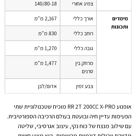
צמיג אחורי
140/80-18
מימדים
אורך כללי
2,167 מ"מ
ותכונות
רוחב כללי
830 מ"מ
גובה כללי
1,270 מ"מ
מרחק בין
1,477 מ"מ
סרנים
צבע זמין
אדום/לבן
אופנוע RR 2T 200CC X-PRO מוכיח שטכנולוגיית שתי
הפעימות עדיין חיה ובועטת בעולם הרכיבה הספורטיבית.
עם שילוב מנצח של כוח נקי, עיצוב אגרסיבי, שליטה
מדויקת ויכולות דינמיות מרשימות, הוא מציע חוויית