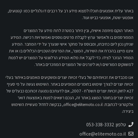
באתר עלית אופנועים תוכלו למצוא מידע רב על רכבים דו גלגליים כמו: קטנועים,
אופנועי שטח, אופנועי כביש ועוד.
האתר הוקם מיוזמה אישית, ובין היתר במטרה לתת מידע על המוצרים
המפורסמים בו ולאפשר ערוץ לקבלת פרטים נוספים ואפשרויות רכישה. המידע
שניתן נכון ליום כתיבתו, ומבוסס על מחקר אישי שנערך על ידי המחבר. המידע
איננו מייצג בהכרח את השירות, המוצר, את הפרטים הטכניים הכלולים בו או את
המחיר הנזכר לצידו. כדי לקבל את מלוא המידע הרלוונטי על המוצרים יש לפנות
למשווקים המורשים ו/או ליצרנים של המוצרים המוזכרים באתר.
אנו מכבדים את זכויותיהם של בעלי זכויות יוצרים ומשקיעים מאמצים באיתור בעלי
זכויות יוצרים לצורך שימוש בחומרים המופיעים באתר. השימוש נעשה על פי סעיף
27א לחוק זכויות יוצרים תשס"ח - 2007, אם לדעתכם נפגעה זכותכם כבעלים של
זכויות יוצרים בחומר המוצג באתר זה, הנכם רשאים לפנות באמצעות דואר
אלקטרוני לכתובת:
office@elitemoto.co.il
, בבקשה לחדול מעשיית השימוש
ביצירה.
טלפון: 053-338-3332
office@elitemoto.co.il