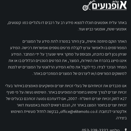
באתר עלית אופנועים תוכלו למצוא מידע רב על רכבים דו גלגליים כמו: קטנועים,
אופנועי שטח, אופנועי כביש ועוד.
האתר הוקם מיוזמה אישית, ובין היתר במטרה לתת מידע על המוצרים
המפורסמים בו ולאפשר ערוץ לקבלת פרטים נוספים ואפשרויות רכישה. המידע
שניתן נכון ליום כתיבתו, ומבוסס על מחקר אישי שנערך על ידי המחבר. המידע
איננו מייצג בהכרח את השירות, המוצר, את הפרטים הטכניים הכלולים בו או את
המחיר הנזכר לצידו. כדי לקבל את מלוא המידע הרלוונטי על המוצרים יש לפנות
למשווקים המורשים ו/או ליצרנים של המוצרים המוזכרים באתר.
אנו מכבדים את זכויותיהם של בעלי זכויות יוצרים ומשקיעים מאמצים באיתור בעלי
זכויות יוצרים לצורך שימוש בחומרים המופיעים באתר. השימוש נעשה על פי סעיף
27א לחוק זכויות יוצרים תשס"ח - 2007, אם לדעתכם נפגעה זכותכם כבעלים של
זכויות יוצרים בחומר המוצג באתר זה, הנכם רשאים לפנות באמצעות דואר
אלקטרוני לכתובת:
office@elitemoto.co.il
, בבקשה לחדול מעשיית השימוש
ביצירה.
טלפון: 053-338-3332