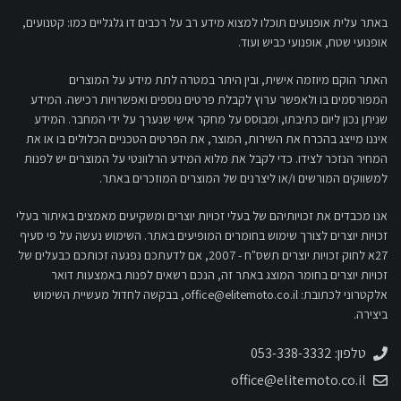
באתר עלית אופנועים תוכלו למצוא מידע רב על רכבים דו גלגליים כמו: קטנועים,
אופנועי שטח, אופנועי כביש ועוד.
האתר הוקם מיוזמה אישית, ובין היתר במטרה לתת מידע על המוצרים
המפורסמים בו ולאפשר ערוץ לקבלת פרטים נוספים ואפשרויות רכישה. המידע
שניתן נכון ליום כתיבתו, ומבוסס על מחקר אישי שנערך על ידי המחבר. המידע
איננו מייצג בהכרח את השירות, המוצר, את הפרטים הטכניים הכלולים בו או את
המחיר הנזכר לצידו. כדי לקבל את מלוא המידע הרלוונטי על המוצרים יש לפנות
למשווקים המורשים ו/או ליצרנים של המוצרים המוזכרים באתר.
אנו מכבדים את זכויותיהם של בעלי זכויות יוצרים ומשקיעים מאמצים באיתור בעלי
זכויות יוצרים לצורך שימוש בחומרים המופיעים באתר. השימוש נעשה על פי סעיף
27א לחוק זכויות יוצרים תשס"ח - 2007, אם לדעתכם נפגעה זכותכם כבעלים של
זכויות יוצרים בחומר המוצג באתר זה, הנכם רשאים לפנות באמצעות דואר
אלקטרוני לכתובת:
office@elitemoto.co.il
, בבקשה לחדול מעשיית השימוש
ביצירה.
טלפון: 053-338-3332
office@elitemoto.co.il