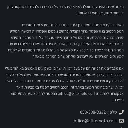
באתר עלית אופנועים תוכלו למצוא מידע רב על רכבים דו גלגליים כמו: קטנועים,
אופנועי שטח, אופנועי כביש ועוד.
האתר הוקם מיוזמה אישית, ובין היתר במטרה לתת מידע על המוצרים
המפורסמים בו ולאפשר ערוץ לקבלת פרטים נוספים ואפשרויות רכישה. המידע
שניתן נכון ליום כתיבתו, ומבוסס על מחקר אישי שנערך על ידי המחבר. המידע
איננו מייצג בהכרח את השירות, המוצר, את הפרטים הטכניים הכלולים בו או את
המחיר הנזכר לצידו. כדי לקבל את מלוא המידע הרלוונטי על המוצרים יש לפנות
למשווקים המורשים ו/או ליצרנים של המוצרים המוזכרים באתר.
אנו מכבדים את זכויותיהם של בעלי זכויות יוצרים ומשקיעים מאמצים באיתור בעלי
זכויות יוצרים לצורך שימוש בחומרים המופיעים באתר. השימוש נעשה על פי סעיף
27א לחוק זכויות יוצרים תשס"ח - 2007, אם לדעתכם נפגעה זכותכם כבעלים של
זכויות יוצרים בחומר המוצג באתר זה, הנכם רשאים לפנות באמצעות דואר
אלקטרוני לכתובת:
office@elitemoto.co.il
, בבקשה לחדול מעשיית השימוש
ביצירה.
טלפון: 053-338-3332
office@elitemoto.co.il