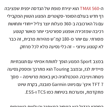
ה-
TMAX 560
הוא יצירת מופת של הנדסה יפנית שמציבה
רף חדש בעולם הסופר-סקוטרים. המנוע הטווין המקבילי
עם גל הארכובה ב-360 מעלות יוצר צליל ייחודי ותחושת
רכיבה שמזכירה אופנוע ספורטיבי יותר מאשר קטנוע
מסורתי. עם יותר מ-180 קמ״ש מהירות מרבית, זה כבר
לא קטנוע עירוני – זה כלי נסיעה מלא לכל מרחק.
במצב Sport המנוע הופך לתותח אמיתי עם תגובתיות
מיידית לגז, ובמצב Touring הוא מתרכך ומספק נסיעה
נינוחה ויציבה. הטכנולוגיה כאן באמת מרשימה – מסך
TFT 7 אינץ׳ עם ניווט Garmin מובנה, בקרת שיוט
מתקדמת, ומערכות בטיחות כמו TCS ו-ESS.
החסרון הגדול הוא המחיר המאתגר והעלויות השוטפות