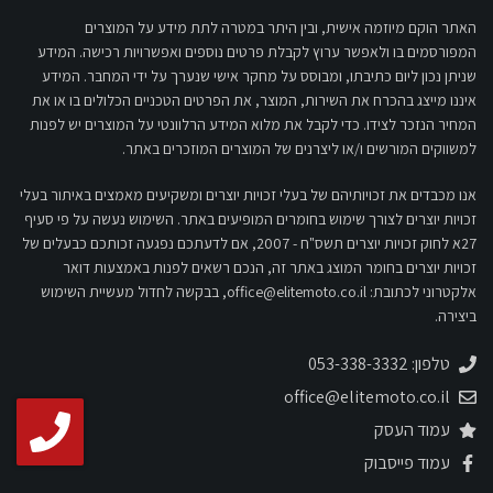
האתר הוקם מיוזמה אישית, ובין היתר במטרה לתת מידע על המוצרים
המפורסמים בו ולאפשר ערוץ לקבלת פרטים נוספים ואפשרויות רכישה. המידע
שניתן נכון ליום כתיבתו, ומבוסס על מחקר אישי שנערך על ידי המחבר. המידע
איננו מייצג בהכרח את השירות, המוצר, את הפרטים הטכניים הכלולים בו או את
המחיר הנזכר לצידו. כדי לקבל את מלוא המידע הרלוונטי על המוצרים יש לפנות
למשווקים המורשים ו/או ליצרנים של המוצרים המוזכרים באתר.
אנו מכבדים את זכויותיהם של בעלי זכויות יוצרים ומשקיעים מאמצים באיתור בעלי
זכויות יוצרים לצורך שימוש בחומרים המופיעים באתר. השימוש נעשה על פי סעיף
27א לחוק זכויות יוצרים תשס"ח - 2007, אם לדעתכם נפגעה זכותכם כבעלים של
זכויות יוצרים בחומר המוצג באתר זה, הנכם רשאים לפנות באמצעות דואר
אלקטרוני לכתובת:
office@elitemoto.co.il
, בבקשה לחדול מעשיית השימוש
ביצירה.
טלפון: 053-338-3332
office@elitemoto.co.il
עמוד העסק
עמוד פייסבוק