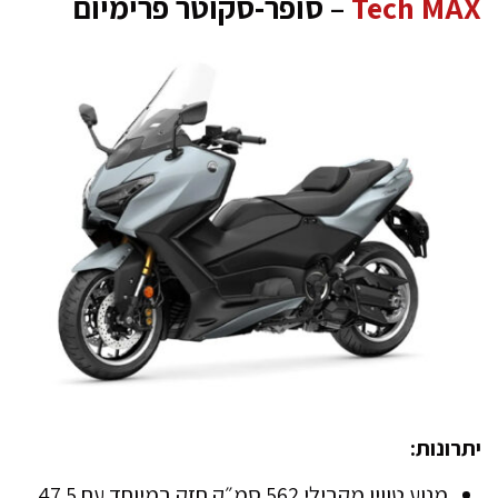
Tech MAX
– סופר-סקוטר פרימיום
יתרונות:
מנוע טווין מקבילי 562 סמ״ק חזק במיוחד עם 47.5