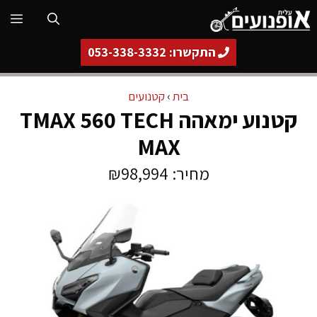
דלג
תפ
תוכן
התקשרו: 053-338-3332
בית
›
קטנועים
קטנוע ימאהה TMAX 560 TECH
MAX
מחיר: ₪98,994