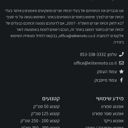
אנו מכבדים את זכויותיהם של בעלי זכויות יוצרים ומשקיעים מאמצים באיתור בעלי
זכויות יוצרים לצורך שימוש בחומרים המופיעים באתר. השימוש נעשה על פי סעיף
27א לחוק זכויות יוצרים תשס"ח - 2007, אם לדעתכם נפגעה זכותכם כבעלים של
זכויות יוצרים בחומר המוצג באתר זה, הנכם רשאים לפנות באמצעות דואר
אלקטרוני לכתובת:
office@elitemoto.co.il
, בבקשה לחדול מעשיית השימוש
ביצירה.
טלפון: 053-338-3332
office@elitemoto.co.il
עמוד העסק
עמוד פייסבוק
מידע שימושי
קטנועים
אופנוע ספורט
קטנוע 50 סמ"ק
אופנוע סופר ספורט
קטנוע 125 סמ"ק
אופנוע נייקד
קטנוע 200 - 250 סמ"ק
אופנוע אדוונצ'ר / טורינג
קטנוע 300 - 350 סמ"ק