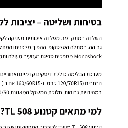
בטיחות ושליטה – יציבות ל
Monoshock מספקים ספיגת זעזועים מעולה ותמרון מדויק בכל תנאי הדרך.
מערכת הבלימה כוללת דיסקים קדמיים ואחוריים ה
הרחבים (70R15
במהירויות גבוהות. חלוקת המשקל המאוזנת 50/50 מספקת תחושת נהיגה טבעית וביקורת מלאה.
למי מתאים קטנוע TL 508?
קטנוע TL 508 מיועד לרוכבים המחפשים שי