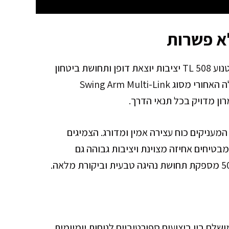
לא פשרות
השלדה המתקדמת מפלדה איכותית מעניקה לקטנוע TL 508 יציבות יוצאת דופן ותחושת ביטחון
גבוהה. המתלה הטלסקופי ההפוך מלפנים והמתלה האחורי מסוג Swing Arm Multi-Link
מעניקים כוח עצירה אמין ומדורג. הצמיגים
120/ קדמי ו-160/60R15 אחורי) מבטיחים אחיזה מצוינת ויציבות גבוהה גם
לוב מושלם בין ביצועים ספורטיביים לנוחות יומיומית.