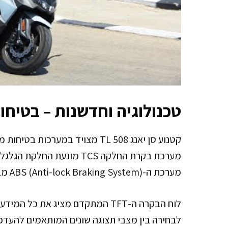
טכנולוגיה וחדשנות – בטיחו
קטנוע סן יאנג TL 508 מצויד במע
מערכת בקרת החלקה TCS מונע
מערכת ה-ABS (Anti-lock Braking System) מבטיחה שליטה מלאה גם בבלימות חירום קשות.
לוח הבקרה ה-TFT המתקדם מציג את 
לבחירה בין מצבי תצוגה שונים המותאמים להעדפ