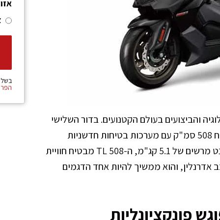
אזו
צ
בשלי
הפרט
 הטכנולוגיה והביצועים בעולם הקטנועים. בדור השלישי
המשופר, הדגם משלב מנוע דו-צילינדרי חזק בנפח 508 סמ"ק עם מערכות בטיחות חדשניות
וטכנולוגיה מתקדמת. עם 45.43 כוחות סוס ומומנט מרשים של 5.1 קג"מ, ה-TL 508 מבטיח חוויית
ב אדרנלין, והוא ממשיך להיות אחד הדגמים
גש פונקציונליות