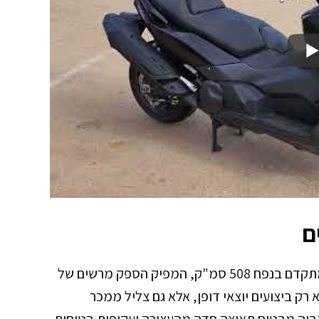
ם
בלבו של קטנוע TL 508 פועם מנוע דו-צילינדרי מתקדם בנפח 508 סמ"ק, המפיק הספק מרשים של
על 4 פעימות מספק לא רק ביצועים יוצאי דופן, אלא גם צליל ממכר
גבוה מבטיח תאוצה חדה מהעצירה ועקיפות בטוחות