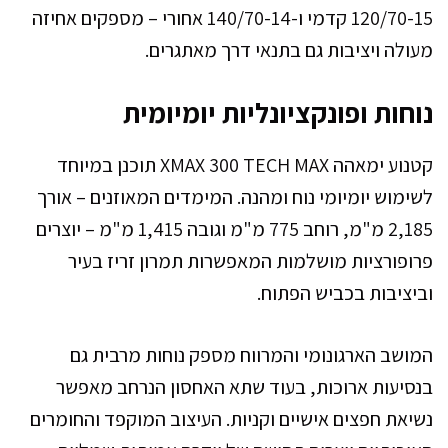
120/70-15 קדמי ו-140/70-14 אחורי – מספקים אחיזה
מעולה ויציבות גם בתנאי דרך מאתגרים.
נוחות ופונקציונליות יומיומית
קטנוע ימאהה XMAX 300 TECH MAX תוכנן במיוחד
לשימוש יומיומי נוח ומהנה. המימדים המאוזנים – אורך
2,185 מ"מ, רוחב 775 מ"מ וגובה 1,415 מ"מ – יוצרים
פרופורציות מושלמות המאפשרות תמרון זריז בעיר
וביציבות בכביש הפתוח.
המושב הארגונומי והמרווח מספק נוחות מרבית גם
בנסיעות ארוכות, בעוד שתא האחסון הנרחב מאפשר
נשיאת חפצים אישיים וקניות. העיצוב המוקפד והחומרים