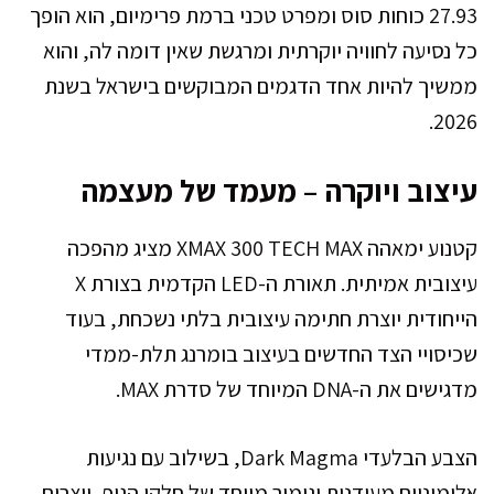
27.93 כוחות סוס ומפרט טכני ברמת פרימיום, הוא הופך
כל נסיעה לחוויה יוקרתית ומרגשת שאין דומה לה, והוא
ממשיך להיות אחד הדגמים המבוקשים בישראל בשנת
2026.
עיצוב ויוקרה – מעמד של מעצמה
קטנוע ימאהה XMAX 300 TECH MAX מציג מהפכה
עיצובית אמיתית. תאורת ה-LED הקדמית בצורת X
הייחודית יוצרת חתימה עיצובית בלתי נשכחת, בעוד
שכיסויי הצד החדשים בעיצוב בומרנג תלת-ממדי
מדגישים את ה-DNA המיוחד של סדרת MAX.
הצבע הבלעדי Dark Magma, בשילוב עם נגיעות
אלומיניום מעודנות וגימור מיוחד של חלקי הגוף, יוצרים