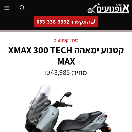
דלג
תפ
תוכן
התקשרו: 053-338-3332
בית
›
קטנועים
קטנוע ימאהה XMAX 300 TECH
MAX
מחיר: ₪43,985