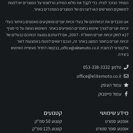
המחיר הנזכר לצידו. כדי לקבל את מלוא המידע הרלוונטי על המוצרים יש לפנות
למשווקים המורשים ו/או ליצרנים של המוצרים המוזכרים באתר.
אנו מכבדים את זכויותיהם של בעלי זכויות יוצרים ומשקיעים מאמצים באיתור בעלי
זכויות יוצרים לצורך שימוש בחומרים המופיעים באתר. השימוש נעשה על פי סעיף
27א לחוק זכויות יוצרים תשס"ח - 2007, אם לדעתכם נפגעה זכותכם כבעלים של
זכויות יוצרים בחומר המוצג באתר זה, הנכם רשאים לפנות באמצעות דואר
אלקטרוני לכתובת:
office@elitemoto.co.il
, בבקשה לחדול מעשיית השימוש
ביצירה.
טלפון: 053-338-3332
office@elitemoto.co.il
עמוד העסק
עמוד פייסבוק
מידע שימושי
קטנועים
אופנוע ספורט
קטנוע 50 סמ"ק
אופנוע סופר ספורט
קטנוע 125 סמ"ק