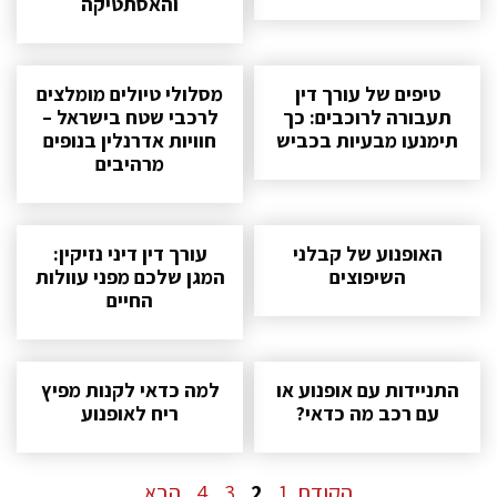
והאסתטיקה
טיפים של עורך דין
מסלולי טיולים מומלצים
תעבורה לרוכבים: כך
לרכבי שטח בישראל –
תימנעו מבעיות בכביש
חוויות אדרנלין בנופים
מרהיבים
האופנוע של קבלני
עורך דין דיני נזיקין:
השיפוצים
המגן שלכם מפני עוולות
החיים
התניידות עם אופנוע או
למה כדאי לקנות מפיץ
עם רכב מה כדאי?
ריח לאופנוע
עמוד
הקודם
1
2
3
4
הבא