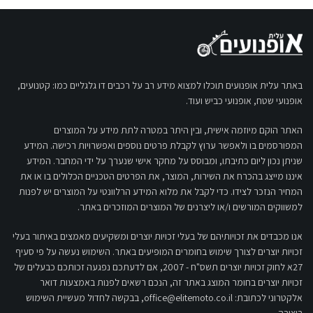
באתר עלית אופנועים תוכלו למצוא מידע רב על רכבים דו גלגליים כמו: קטנועים,
אופנועי שטח, אופנועי כביש ועוד.
האתר הוקם מיוזמה אישית, ובין היתר במטרה לתת מידע על המוצרים
המפורסמים בו ולאפשר ערוץ לקבלת פרטים נוספים ואפשרויות רכישה. המידע
שניתן נכון ליום כתיבתו, ומבוסס על מחקר אישי שנערך על ידי המחבר. המידע
איננו מייצג בהכרח את השירות, המוצר, את הפרטים הטכניים הכלולים בו או את
המחיר הנזכר לצידו. כדי לקבל את מלוא המידע הרלוונטי על המוצרים יש לפנות
למשווקים המורשים ו/או ליצרנים של המוצרים המוזכרים באתר.
אנו מכבדים את זכויותיהם של בעלי זכויות יוצרים ומשקיעים מאמצים באיתור בעלי
זכויות יוצרים לצורך שימוש בחומרים המופיעים באתר. השימוש נעשה על פי סעיף
27א לחוק זכויות יוצרים תשס"ח - 2007, אם לדעתכם נפגעה זכותכם כבעלים של
זכויות יוצרים בחומר המוצג באתר זה, הנכם רשאים לפנות באמצעות דואר
אלקטרוני לכתובת:
office@elitemoto.co.il
, בבקשה לחדול מעשיית השימוש