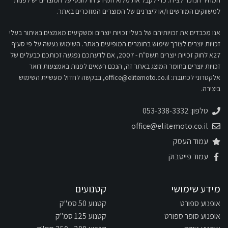
המחיר הנזכר לצידו. כדי לקבל את מלוא המידע הרלוונטי על המוצרים יש לפנות
למשווקים המורשים ו/או ליצרנים של המוצרים המוזכרים באתר.
אנו מכבדים את זכויותיהם של בעלי זכויות יוצרים ומשקיעים מאמצים באיתור בעלי
זכויות יוצרים לצורך שימוש בחומרים המופיעים באתר. השימוש נעשה על פי סעיף
27א לחוק זכויות יוצרים תשס"ח - 2007, אם לדעתכם נפגעה זכותכם כבעלים של
זכויות יוצרים בחומר המוצג באתר זה, הנכם רשאים לפנות באמצעות דואר
אלקטרוני לכתובת:
office@elitemoto.co.il
, בבקשה לחדול מעשיית השימוש
ביצירה.
טלפון: 053-338-3332
office@elitemoto.co.il
עמוד העסק
עמוד פייסבוק
מידע שימושי
קטנועים
אופנוע ספורט
קטנוע 50 סמ"ק
אופנוע סופר ספורט
קטנוע 125 סמ"ק