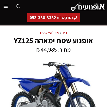
דלג
תפ
תוכן
התקשרו: 053-338-3332
בית
›
אופנועי שטח
אופנוע שטח ימאהה YZ125
מחיר: ₪44,985