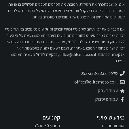
איננו מייצג בהכרח את השירות, המוצר, את הפרטים הטכניים הכלולים בו או את
המחיר הנזכר לצידו. כדי לקבל את מלוא המידע הרלוונטי על המוצרים יש לפנות
למשווקים המורשים ו/או ליצרנים של המוצרים המוזכרים באתר.
אנו מכבדים את זכויותיהם של בעלי זכויות יוצרים ומשקיעים מאמצים באיתור בעלי
זכויות יוצרים לצורך שימוש בחומרים המופיעים באתר. השימוש נעשה על פי סעיף
27א לחוק זכויות יוצרים תשס"ח - 2007, אם לדעתכם נפגעה זכותכם כבעלים של
זכויות יוצרים בחומר המוצג באתר זה, הנכם רשאים לפנות באמצעות דואר
אלקטרוני לכתובת:
office@elitemoto.co.il
, בבקשה לחדול מעשיית השימוש
ביצירה.
טלפון: 053-338-3332
office@elitemoto.co.il
עמוד העסק
עמוד פייסבוק
מידע שימושי
קטנועים
אופנוע ספורט
קטנוע 50 סמ"ק