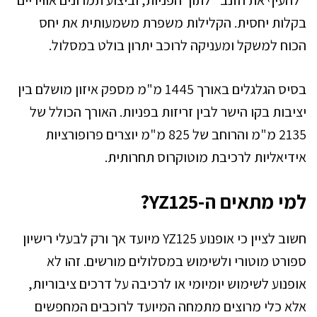
"להעיף את הזנב" לתוך הפניות, וביצוע תמרונים אוויריים
בקלות יחסית. הקלילות משפרת משמעותית את יחס
הכוח למשקל ומעניקה לרוכב יתרון בולט במסלול.
בסיס הגלגלים באורך 1445 מ"מ מספק איזון מושלם בין
יציבות בקו הישר לבין זריזות בפניות. האורך הכולל של
2135 מ"מ והרוחב של 825 מ"מ יוצרים פרופורציות
אידיאליות לרכיבת מוטוקרוס תחרותית.
למי מתאים ה-YZ125?
חשוב לציין כי אופנוע YZ125 מיועד אך ורק לבעלי רישיון
ספורט מוטורי ולשימוש במסלולים מורשים. זהו לא
אופנוע לשימוש יומיומי או לרכיבה על דרכים ציבוריות,
אלא כלי מרוצים מתמחה המיועד לרוכבים המחפשים