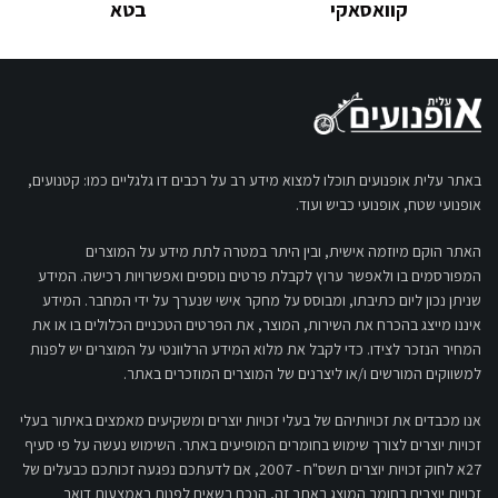
קוואסאקי
בטא
באתר עלית אופנועים תוכלו למצוא מידע רב על רכבים דו גלגליים כמו: קטנועים,
אופנועי שטח, אופנועי כביש ועוד.
האתר הוקם מיוזמה אישית, ובין היתר במטרה לתת מידע על המוצרים
המפורסמים בו ולאפשר ערוץ לקבלת פרטים נוספים ואפשרויות רכישה. המידע
שניתן נכון ליום כתיבתו, ומבוסס על מחקר אישי שנערך על ידי המחבר. המידע
איננו מייצג בהכרח את השירות, המוצר, את הפרטים הטכניים הכלולים בו או את
המחיר הנזכר לצידו. כדי לקבל את מלוא המידע הרלוונטי על המוצרים יש לפנות
למשווקים המורשים ו/או ליצרנים של המוצרים המוזכרים באתר.
אנו מכבדים את זכויותיהם של בעלי זכויות יוצרים ומשקיעים מאמצים באיתור בעלי
זכויות יוצרים לצורך שימוש בחומרים המופיעים באתר. השימוש נעשה על פי סעיף
27א לחוק זכויות יוצרים תשס"ח - 2007, אם לדעתכם נפגעה זכותכם כבעלים של
זכויות יוצרים בחומר המוצג באתר זה, הנכם רשאים לפנות באמצעות דואר