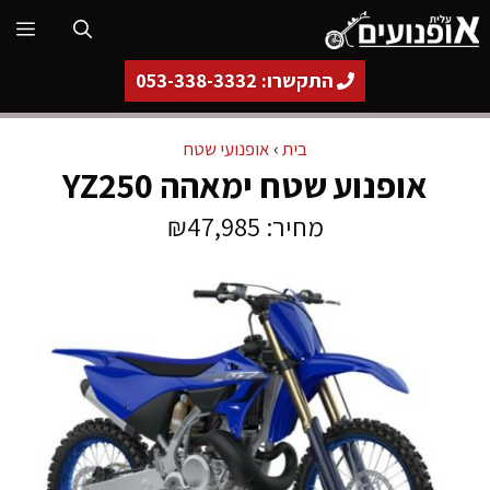
דלג
תפ
תוכן
התקשרו: 053-338-3332
בית
›
אופנועי שטח
אופנוע שטח ימאהה YZ250
מחיר: ₪47,985