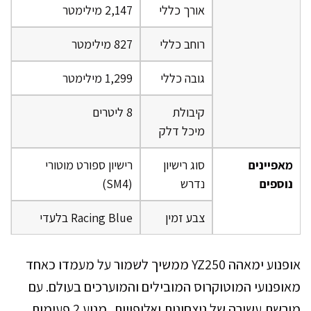
אורך כללי
2,147 מילימטר
רוחב כללי
827 מילימטר
גובה כללי
1,299 מילימטר
קיבולת
8 ליטרים
מיכל דלק
מאפיינים
סוג רישיון
רישיון ספורט מוטורי
נוספים
נדרש
(SM4)
צבע זמין
Racing Blue בלעדי
אופנוע ימאהה YZ250 ממשיך לשמור על מעמדו כאחד
מאופנועי המוטוקרוס המובילים והמוערכים בעולם. עם
מורשת עשירה של ניצחונות ואלופויות, מנוע 2 פעימות