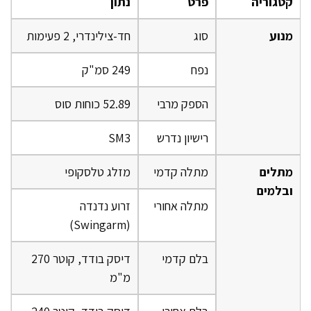
קטגוריה
פרט
נתון
מנוע
סוג
חד-צילינדרי, 2 פעימות
נפח
249 סמ"ק
הספק מרבי
52.89 כוחות סוס
רישיון נדרש
SM3
מתלים
מתלה קדמי
מזלג טלסקופי
ובלמים
מתלה אחורי
זרוע נדנדה
(Swingarm)
בלם קדמי
דיסק בודד, קוטר 270
מ"מ