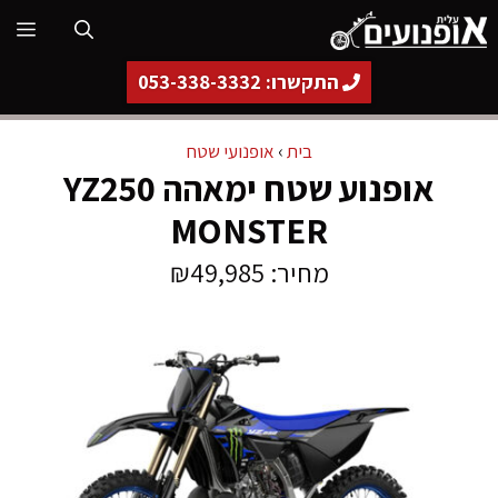
דלג
תפ
תוכן
התקשרו: 053-338-3332
בית
›
אופנועי שטח
אופנוע שטח ימאהה YZ250
MONSTER
מחיר: ₪49,985