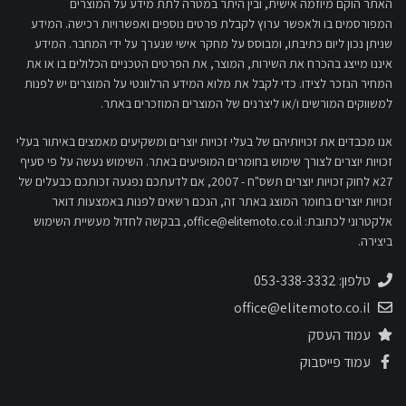
האתר הוקם מיוזמה אישית, ובין היתר במטרה לתת מידע על המוצרים
המפורסמים בו ולאפשר ערוץ לקבלת פרטים נוספים ואפשרויות רכישה. המידע
שניתן נכון ליום כתיבתו, ומבוסס על מחקר אישי שנערך על ידי המחבר. המידע
איננו מייצג בהכרח את השירות, המוצר, את הפרטים הטכניים הכלולים בו או את
המחיר הנזכר לצידו. כדי לקבל את מלוא המידע הרלוונטי על המוצרים יש לפנות
למשווקים המורשים ו/או ליצרנים של המוצרים המוזכרים באתר.
אנו מכבדים את זכויותיהם של בעלי זכויות יוצרים ומשקיעים מאמצים באיתור בעלי
זכויות יוצרים לצורך שימוש בחומרים המופיעים באתר. השימוש נעשה על פי סעיף
27א לחוק זכויות יוצרים תשס"ח - 2007, אם לדעתכם נפגעה זכותכם כבעלים של
זכויות יוצרים בחומר המוצג באתר זה, הנכם רשאים לפנות באמצעות דואר
אלקטרוני לכתובת:
office@elitemoto.co.il
, בבקשה לחדול מעשיית השימוש
ביצירה.
טלפון: 053-338-3332
office@elitemoto.co.il
עמוד העסק
עמוד פייסבוק