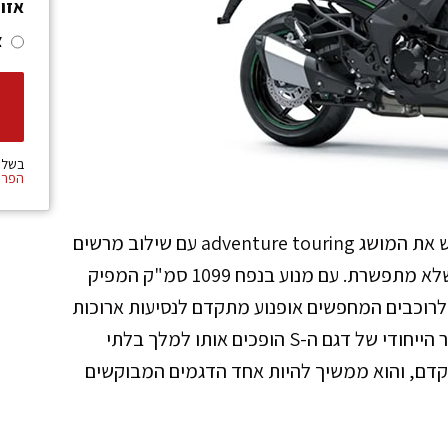
אזו
צ
בשלי
הפרט
אופנוע Versys 1100 S של קוואסאקי מגדיר מחדש את המושג adventure touring עם שילוב מרשים
של ביצועים גבוהים, טכנולוגיה מתקדמת ונוחות שלא מתפשרת. עם מנוע בנפח 1099 סמ"ק המפיק
ס, הדגם מיועד לרוכבים המחפשים אופנוע מתקדם לנסיעות ארוכות
ולהרפתקאות בכביש. הטכנולוגיה החכמה והאבזור הייחודי של דגם ה-S הופכים אותו למלך בלתי
טגוריית ה-Adventure Touring המתקדם, והוא ממשיך להיות אחד הדגמים המבוקשים