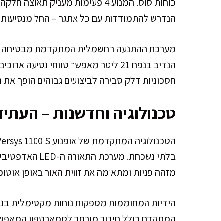
כוחות סוס. המנוע 4 פעימות מעניק 
הנדרש להתמודדות עם כל אתגר – החל מנסיעות ע
מערכת ההתנעה החשמלית המתקדמת מבטיחה הת
הנדיב בנפח 21 ליטר מאפשר טווחי נסיעה
חסכוניות דלק סבירה לביצועים גבוהים הופך את ה-Versys 1100 S למושלם לטיולים ארוכי טו
טכנולוגיה וחדשנות – העתי
בלתי נשכחת. מע
מזהה פניות ומתאימה את זווית האור באופן אוטו
הידיות המחוממות מספקות נוחות מקסימלית בנסיע
המתקדם כולל חיבור מורחב לסמארטפון המאפשר ני