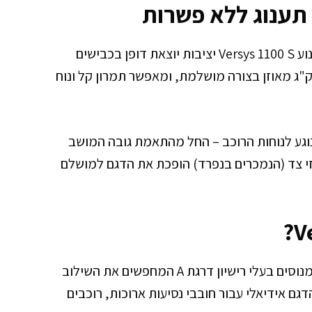
– תענוג ללא פשרות
בסיס הגלגלים הארוך של 1520 מ"מ מעניק לאופנוע Versys 1100 S יציבות יוצאת דופן בכבישים
ירים ובנסיעות ארוכות. המשקל היבש של 257 ק"ג מאוזן בצורה מושלמת, ומאפשר תמרון קל ונוח
גע לנוחות הרוכב – החל מהתאמת גובה המושב
זי צד (הנמכרים בנפרד) הופכת את הדגם למושלם
אופנוע קוואסאקי Versys 1100 S מיועד לרוכבים מנוסים בעלי רישיון דרגת A המחפשים את השילוב
גם אידיאלי עבור חובבי נסיעות ארוכות, רוכבים