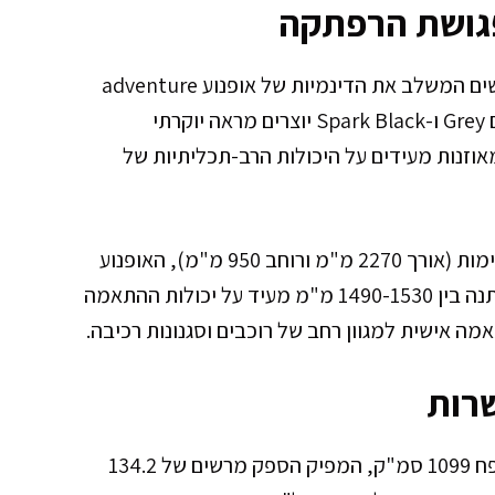
 פגושת הרפתקה
אופנוע קוואסאקי Versys 1100 S מציג מראה מרשים המשלב את הדינמיות של אופנוע adventure
עם האלגנטיות של דגם פרמיום. הצבעים הייחודיים Grey ו-Spark Black יוצרים מראה יוקרתי
אוזנות מעידים על היכולות הרב-תכליתיות של
עם גובה מושב של 840 מ"מ ומידות כלליות מרשימות (אורך 2270 מ"מ ורוחב 950 מ"מ), האופנוע
מעניק נוכחות דומיננטית על הכביש. הגובה המשתנה בין 1490-1530 מ"מ מעיד על יכולות ההתאמה
 אישית למגוון רחב של רוכבים וסגנונות רכיבה.
שרות
בלב האופנוע פועם מנוע 4 צילינדרים מתקדם בנפח 1099 סמ"ק, המפיק הספק מרשים של 134.2