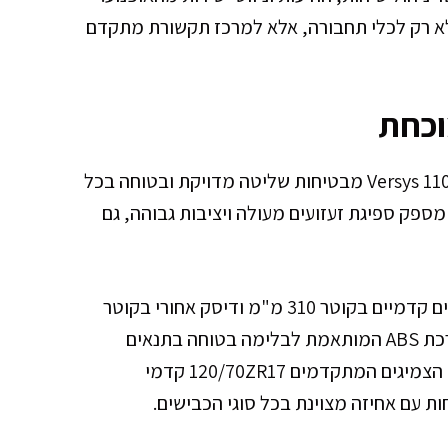
נולוגיות הללו הופכות את ה-Versys 1100 S לא רק לכלי תחבורה, אלא למרכז תקשורת מתקדם
וכחת
מערכות הבטיחות המתקדמות של קוואסאקי Versys 1100 S מבטיחות שליטה מדויקת ובטוחה בכל
מזלג ההפוך המתקדם בקוטר 43 מ"מ מספק ספיגת זעזועים מעולה ויציבות גבוהה, גם
מערכת הבלימה המתקדמת כוללת דיסקים כפולים קדמיים בקוטר 310 מ"מ ודיסק אחורי בקוטר
260 מ"מ, המעניקים כוח עצירה מדויק ויעיל. מערכת ABS המותאמת לבלימה בטוחה בתנאים
משתנים מבטיחה שליטה מלאה גם במצבי חירום. הצמיגים המתקדמים 120/70ZR17 קדמי