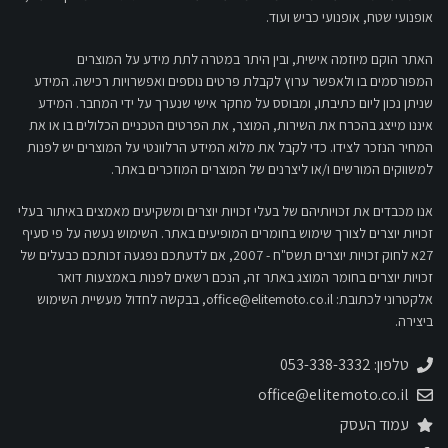
אופנועי שטח, אופנועי כביש ועוד.
האתר הוקם מיוזמה אישית, ובין היתר במטרה לתת מידע על המוצרים
המפורסמים בו ולאפשר ערוץ לקבלת פרטים נוספים ואפשרויות רכישה. המידע
שניתן נכון ליום כתיבתו, ומבוסס על מחקר אישי שנערך על ידי המחבר. המידע
איננו מייצג בהכרח את השירות, המוצר, את הפרטים הטכניים הכלולים בו או את
המחיר הנזכר לצידו. כדי לקבל את מלוא המידע הרלוונטי על המוצרים יש לפנות
למשווקים המורשים ו/או ליצרנים של המוצרים המוזכרים באתר.
אנו מכבדים את זכויותיהם של בעלי זכויות יוצרים ומשקיעים מאמצים באיתור בעלי
זכויות יוצרים לצורך שימוש בחומרים המופיעים באתר. השימוש נעשה על פי סעיף
27א לחוק זכויות יוצרים תשס"ח - 2007, אם לדעתכם נפגעה זכותכם כבעלים של
זכויות יוצרים בחומר המוצג באתר זה, הנכם רשאים לפנות באמצעות דואר
אלקטרוני לכתובת:
office@elitemoto.co.il
, בבקשה לחדול מעשיית השימוש
ביצירה.
טלפון: 053-338-3332
office@elitemoto.co.il
עמוד העסק