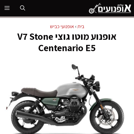
דלג
תפ
תוכן
בית
›
אופנועי כביש
אופנוע מוטו גוצי V7 Stone
Centenario E5