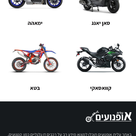
סאן יאנג
ימאהה
קוואסאקי
בטא
באתר עלית אופנועים תוכלו למצוא מידע רב על רכבים דו גלגליים כמו: קטנועים,