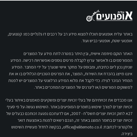
באתר עלית אופנועים תוכלו למצוא מידע רב על רכבים דו גלגליים כמו: קטנועים,
אופנועי שטח, אופנועי כביש ועוד.
האתר הוקם מיוזמה אישית, ובין היתר במטרה לתת מידע על המוצרים
המפורסמים בו ולאפשר ערוץ לקבלת פרטים נוספים ואפשרויות רכישה. המידע
שניתן נכון ליום כתיבתו, ומבוסס על מחקר אישי שנערך על ידי המחבר. המידע
איננו מייצג בהכרח את השירות, המוצר, את הפרטים הטכניים הכלולים בו או את
המחיר הנזכר לצידו. כדי לקבל את מלוא המידע הרלוונטי על המוצרים יש לפנות
למשווקים המורשים ו/או ליצרנים של המוצרים המוזכרים באתר.
אנו מכבדים את זכויותיהם של בעלי זכויות יוצרים ומשקיעים מאמצים באיתור בעלי
זכויות יוצרים לצורך שימוש בחומרים המופיעים באתר. השימוש נעשה על פי סעיף
27א לחוק זכויות יוצרים תשס"ח - 2007, אם לדעתכם נפגעה זכותכם כבעלים של
זכויות יוצרים בחומר המוצג באתר זה, הנכם רשאים לפנות באמצעות דואר
אלקטרוני לכתובת:
office@elitemoto.co.il
, בבקשה לחדול מעשיית השימוש
ביצירה.