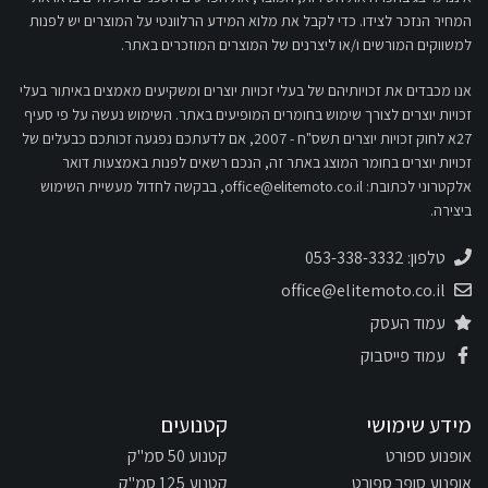
המחיר הנזכר לצידו. כדי לקבל את מלוא המידע הרלוונטי על המוצרים יש לפנות
למשווקים המורשים ו/או ליצרנים של המוצרים המוזכרים באתר.
אנו מכבדים את זכויותיהם של בעלי זכויות יוצרים ומשקיעים מאמצים באיתור בעלי
זכויות יוצרים לצורך שימוש בחומרים המופיעים באתר. השימוש נעשה על פי סעיף
27א לחוק זכויות יוצרים תשס"ח - 2007, אם לדעתכם נפגעה זכותכם כבעלים של
זכויות יוצרים בחומר המוצג באתר זה, הנכם רשאים לפנות באמצעות דואר
אלקטרוני לכתובת:
office@elitemoto.co.il
, בבקשה לחדול מעשיית השימוש
ביצירה.
טלפון: 053-338-3332
office@elitemoto.co.il
עמוד העסק
עמוד פייסבוק
מידע שימושי
קטנועים
אופנוע ספורט
קטנוע 50 סמ"ק
אופנוע סופר ספורט
קטנוע 125 סמ"ק