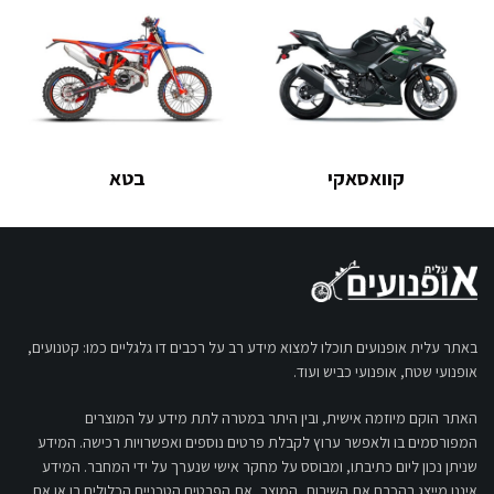
קוואסאקי
בטא
באתר עלית אופנועים תוכלו למצוא מידע רב על רכבים דו גלגליים כמו: קטנועים,
אופנועי שטח, אופנועי כביש ועוד.
האתר הוקם מיוזמה אישית, ובין היתר במטרה לתת מידע על המוצרים
המפורסמים בו ולאפשר ערוץ לקבלת פרטים נוספים ואפשרויות רכישה. המידע
שניתן נכון ליום כתיבתו, ומבוסס על מחקר אישי שנערך על ידי המחבר. המידע
איננו מייצג בהכרח את השירות, המוצר, את הפרטים הטכניים הכלולים בו או את