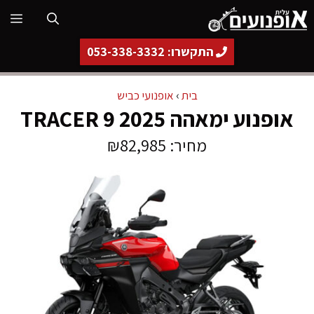
דלג
תפ
תוכן
התקשרו: 053-338-3332
בית
›
אופנועי כביש
אופנוע ימאהה TRACER 9 2025
מחיר: ₪82,985