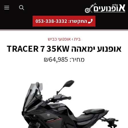
דלג
תפ
תוכן
התקשרו: 053-338-3332
בית
›
אופנועי כביש
אופנוע ימאהה TRACER 7 35KW
מחיר: ₪64,985