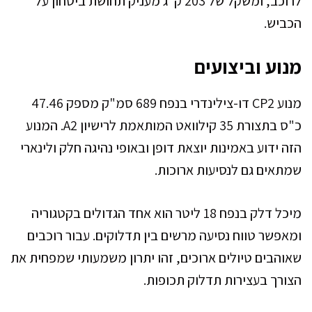
לרוכב, ומשקל של 203 ק"ג מעניק תחושת ביטחון על
הכביש.
מנוע וביצועים
מנוע CP2 דו-צילינדרי בנפח 689 סמ"ק מספק 47.46
כ"ס בתצורת 35 קילוואט המותאמת לרישיון A2. המנוע
הזה ידוע באמינות יוצאת דופן ובאופי נהיגה חלק ולינארי
שמתאים גם לנסיעות ארוכות.
מיכל דלק בנפח 18 ליטר הוא אחד הגדולים בקטגוריה
ומאפשר טווח נסיעה מרשים בין תדלוקים. עבור רוכבים
שאוהבים טיולים ארוכים, זהו יתרון משמעותי שמפחית את
הצורך בעצירות תדלוק תכופות.