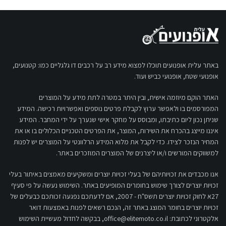
באתר עלית אופנועים תוכלו למצוא מידע רב על רכבים דו גלגליים כמו: קטנועים,
אופנועי שטח, אופנועי כביש ועוד.
האתר הוקם מיוזמה אישית, ובין היתר במטרה לתת מידע על המוצרים
המפורסמים בו ולאפשר ערוץ לקבלת פרטים נוספים ואפשרויות רכישה. המידע
שניתן נכון ליום כתיבתו, ומבוסס על מחקר אישי שנערך על ידי המחבר. המידע
איננו מייצג בהכרח את השירות, המוצר, את הפרטים הטכניים הכלולים בו או את
המחיר הנזכר לצידו. כדי לקבל את מלוא המידע הרלוונטי על המוצרים יש לפנות
למשווקים המורשים ו/או ליצרנים של המוצרים המוזכרים באתר.
אנו מכבדים את זכויותיהם של בעלי זכויות יוצרים ומשקיעים מאמצים באיתור בעלי
זכויות יוצרים לצורך שימוש בחומרים המופיעים באתר. השימוש נעשה על פי סעיף
27א לחוק זכויות יוצרים תשס"ח - 2007, אם לדעתכם נפגעה זכותכם כבעלים של
זכויות יוצרים בחומר המוצג באתר זה, הנכם רשאים לפנות באמצעות דואר
אלקטרוני לכתובת:
office@elitemoto.co.il
, בבקשה לחדול מעשיית השימוש