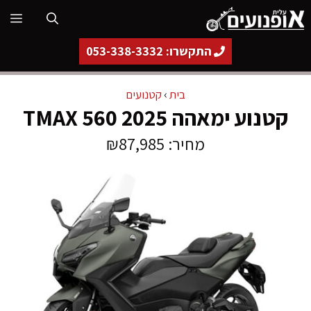
דלג
תפ
תוכן
התקשרו: 053-338-3332
בית
›
קטנועים
קטנוע ימאהה TMAX 560 2025
מחיר: ₪87,985