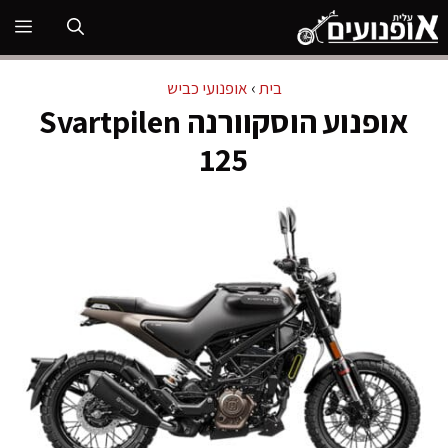
דלג
תפ
תוכן
בית
›
אופנועי כביש
אופנוע הוסקוורנה Svartpilen
125