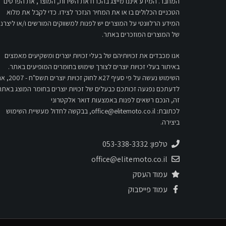
המחבר. המידע איננו מייצג בהכרח את השירות, המוצר, את הפרטים
הטכניים הכלולים בו או את המחיר הנזכר לצידו. כדי לקבל את מלוא
המידע הרלוונטי על המוצרים יש לפנות למשווקים המורשים ו/או ליצרני
של המוצרים המוזכרים באתר.
אנו מכבדים את זכויותיהם של בעלי זכויות יוצרים ומשקיעים מאמצים
באיתור בעלי זכויות יוצרים לצורך שימוש בחומרים המופיעים באתר.
השימוש נעשה על פי סעיף 27א לחוק זכויות יוצרים 
לדעתכם נפגעה זכותכם כבעלים של זכויות יוצרים בחומר המוצג באתר
זה, הנכם רשאים לפנות באמצעות דואר אלקטרוני
לכתובת:
office@elitemoto.co.il
, בבקשה לחדול מעשיית השימוש
ביצירה.
טלפון: 053-338-3332
office@elitemoto.co.il
עמוד העסק
עמוד פייסבוק