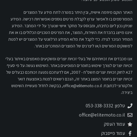
האתר הוקם מיוזמה אישית, ובין היתר במטרה לתת מידע על המוצרים
המפורסמים בו ולאפשר ערוץ לקבלת פרטים נוספים ואפשרויות רכישה. המידע
שניתן נכון ליום כתיבתו, ומבוסס על מחקר אישי שנערך על ידי המחבר. המידע
איננו מייצג בהכרח את השירות, המוצר, את הפרטים הטכניים הכלולים בו או את
המחיר הנזכר לצידו. כדי לקבל את מלוא המידע הרלוונטי על המוצרים יש לפנות
למשווקים המורשים ו/או ליצרנים של המוצרים המוזכרים באתר.
אנו מכבדים את זכויותיהם של בעלי זכויות יוצרים ומשקיעים מאמצים באיתור בעלי
זכויות יוצרים לצורך שימוש בחומרים המופיעים באתר. השימוש נעשה על פי סעיף
27א לחוק זכויות יוצרים תשס"ח - 2007, אם לדעתכם נפגעה זכותכם כבעלים של
זכויות יוצרים בחומר המוצג באתר זה, הנכם רשאים לפנות באמצעות דואר
אלקטרוני לכתובת:
office@elitemoto.co.il
, בבקשה לחדול מעשיית השימוש
ביצירה.
טלפון: 053-338-3332
office@elitemoto.co.il
עמוד העסק
עמוד פייסבוק