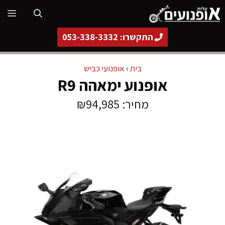
דלג
תפ
תוכן
התקשרו: 053-338-3332
בית
›
אופנועי כביש
אופנוע ימאהה R9
מחיר: ₪94,985