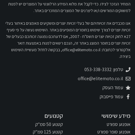
המחיר הנזכר לצידו. כדי לקבל את מלוא המידע הרלוונטי על המוצרים יש לפנות
למשווקים המורשים ו/או ליצרנים של המוצרים המוזכרים באתר.
אנו מכבדים את זכויותיהם של בעלי זכויות יוצרים ומשקיעים מאמצים באיתור בעלי
זכויות יוצרים לצורך שימוש בחומרים המופיעים באתר. השימוש נעשה על פי סעיף
27א לחוק זכויות יוצרים תשס"ח - 2007, אם לדעתכם נפגעה זכותכם כבעלים של
זכויות יוצרים בחומר המוצג באתר זה, הנכם רשאים לפנות באמצעות דואר
אלקטרוני לכתובת:
office@elitemoto.co.il
, בבקשה לחדול מעשיית השימוש
ביצירה.
טלפון: 053-338-3332
office@elitemoto.co.il
עמוד העסק
עמוד פייסבוק
מידע שימושי
קטנועים
אופנוע ספורט
קטנוע 50 סמ"ק
אופנוע סופר ספורט
קטנוע 125 סמ"ק