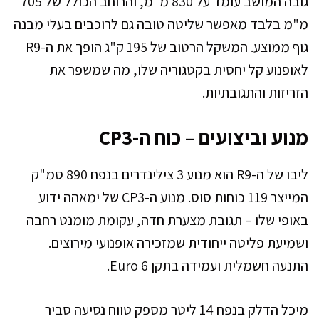
גובה המושב עומד על 830 מ"מ, והרוחב הכולל של 705
מ"מ בלבד מאפשר שליטה טובה גם לרוכבים בעלי מבנה
גוף ממוצע. המשקל הרטוב של 195 ק"ג הופך את ה-R9
לאופנוע קל יחסית בקטגוריה שלו, מה שמשפר את
הזריזות והתגובתיות.
מנוע וביצועים – כוח ה-CP3
ליבו של ה-R9 הוא מנוע 3 צילינדרים בנפח 890 סמ"ק
המייצר 119 כוחות סוס. מנוע ה-CP3 של ימאהה ידוע
באופי שלו – תגובת מצערת חדה, עקומת מומנט רחבה
ושמיעת פליטה ייחודית שמזכירה אופנועי מירוצים.
התנעה חשמלית ועמידה בתקן Euro 6.
מיכל הדלק בנפח 14 ליטר מספק טווח נסיעה סביר