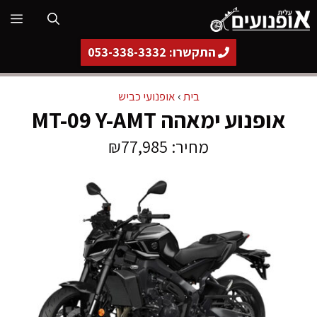
דלג
תפ
תוכן
התקשרו: 053-338-3332
בית
›
אופנועי כביש
אופנוע ימאהה MT-09 Y-AMT
מחיר: ₪77,985