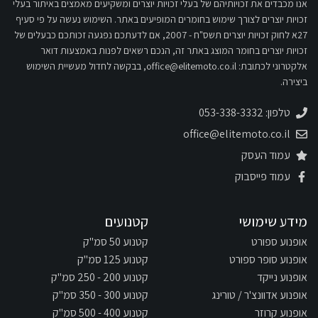
אנו מכבדים את זכויותיהם של בעלי זכויות יוצרים ומשקיעים מאמצים באיתור בעלי
זכויות יוצרים לצורך שימוש בחומרים המופיעים באתר. השימוש נעשה על פי סעיף
27א לחוק זכויות יוצרים תשס"ח - 2007, אם לדעתכם נפגעה זכותכם כבעלים של
זכויות יוצרים בחומר המוצג באתר זה, הנכם רשאים לפנות באמצעות דואר
אלקטרוני לכתובת:
office@elitemoto.co.il
, בבקשה לחדול מעשיית השימוש
ביצירה.
טלפון: 053-338-3332
office@elitemoto.co.il
עמוד העסק
עמוד פייסבוק
מידע שימושי
קטנועים
אופנוע ספורט
קטנוע 50 סמ"ק
אופנוע סופר ספורט
קטנוע 125 סמ"ק
אופנוע נייקד
קטנוע 200 - 250 סמ"ק
אופנוע אדוונצ'ר / טורינג
קטנוע 300 - 350 סמ"ק
אופנוע קרוזר
קטנוע 400 - 500 סמ"ק