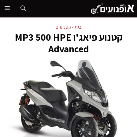
דלג
תפ
תוכן
בית
›
קטנועים
קטנוע פיאג'ו MP3 500 HPE
Advanced