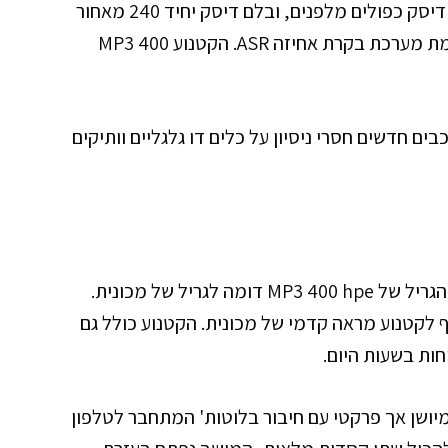
בגודל 13 אינץ' וגלגל אחורי בגודל 14 אינץ'. בלמי דיסק כפולים מלפנים, ובלם דיסק יחיד 240 מאחור
בשילוב מערכת בלימה משולבת ABS, בנוסף קיימת מערכת בקרת אחיזה ASR. הקטנוע MP3 400
בים חדשים חסרי ניסיון על כלים דו גלגליים וותיקים
פיאג'ו מבססת את העיצוב בהשראת עולם הרכב, הגריל של MP3 400 hpe דומה לגריל של מכונית.
לקטנוע מראה קדמי של מכונית. הקטנוע כולל גם
 גבוהה ומאווררת ומסך LCD מעט מיושן אך פרקטי עם חיבור בלוטות' המתחבר לטלפון