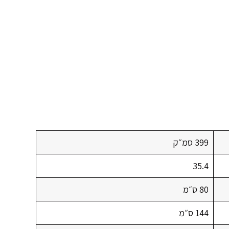
399 סמ״ק
35.4
80 ס״מ
144 ס״מ