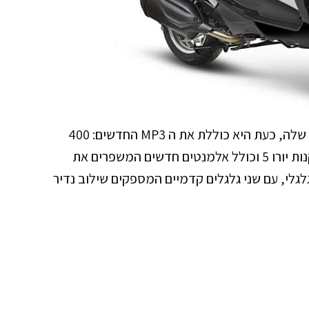
פיאג'ו הרחיבה משמעותית את ליין ה MP3 המוכר שלה, כעת היא כוללת את ה MP3 החדשים: 400
HPE ו-400 HPE Sport. המנוע החדש עומד בתקנות יורו 5 וכולל אלמנטים חדשים המשפרים את
MP3 4 הוא קטנוע תלת גלגלי, עם שני גלגלים קדמיים המספקים שילוב נדיר