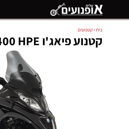
דלג
תוכן
בית
›
קטנועים
קטנוע פיאג'ו MP3 400 HPE