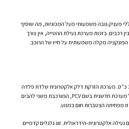
לי מעניק גובה משמעותי מעל המכוניות, מה שוסיף
ן רכבים. בזכות מערכת נעילת ההטייה, אין צורך
 הפונקציה מקלה משמעותית על חייו של הרוכב.
המנוע של HPE בנפח של 399 סמ"ק המפיק 35.4 כ"ס. מערכת הזרקת דלק אלקטרונית שלדת פלדה
חזקה מרכיבה את שלד הקטנוע. כמו כן, הוא כולל מערכת חדשנית בשם PCV, המורכבת משני להבים
זו מפחיתה הצטברות חום במנוע.
ם נעילה אלקטרונית-הידראולית. זוג גלגלים קדמיים