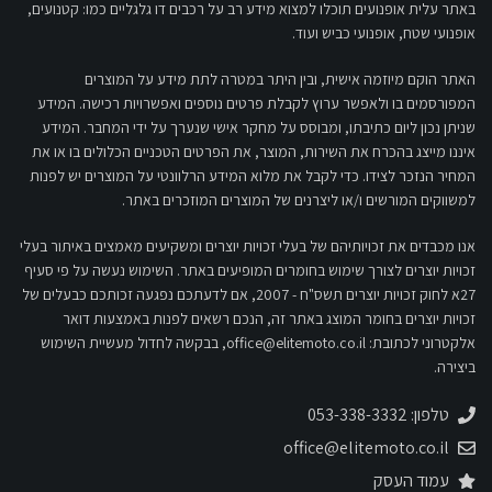
באתר עלית אופנועים תוכלו למצוא מידע רב על רכבים דו גלגליים כמו: קטנועים,
אופנועי שטח, אופנועי כביש ועוד.
האתר הוקם מיוזמה אישית, ובין היתר במטרה לתת מידע על המוצרים
המפורסמים בו ולאפשר ערוץ לקבלת פרטים נוספים ואפשרויות רכישה. המידע
שניתן נכון ליום כתיבתו, ומבוסס על מחקר אישי שנערך על ידי המחבר. המידע
איננו מייצג בהכרח את השירות, המוצר, את הפרטים הטכניים הכלולים בו או את
המחיר הנזכר לצידו. כדי לקבל את מלוא המידע הרלוונטי על המוצרים יש לפנות
למשווקים המורשים ו/או ליצרנים של המוצרים המוזכרים באתר.
אנו מכבדים את זכויותיהם של בעלי זכויות יוצרים ומשקיעים מאמצים באיתור בעלי
זכויות יוצרים לצורך שימוש בחומרים המופיעים באתר. השימוש נעשה על פי סעיף
27א לחוק זכויות יוצרים תשס"ח - 2007, אם לדעתכם נפגעה זכותכם כבעלים של
זכויות יוצרים בחומר המוצג באתר זה, הנכם רשאים לפנות באמצעות דואר
אלקטרוני לכתובת:
office@elitemoto.co.il
, בבקשה לחדול מעשיית השימוש
ביצירה.
טלפון: 053-338-3332
office@elitemoto.co.il
עמוד העסק