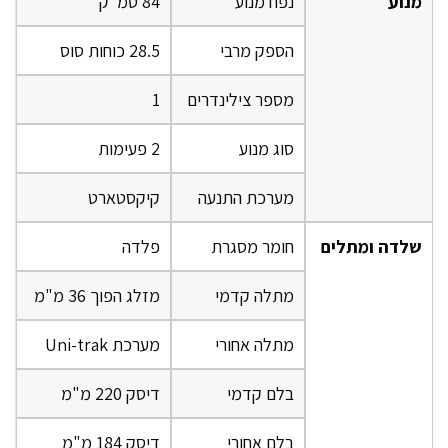
מנוע
נפח מנוע
84 סמ"ק
הספק מרבי
28.5 כוחות סוס
מספר צילינדרים
1
סוג מנוע
2 פעימות
מערכת התנעה
קיקסטארט
שלדה ומתלים
חומר מסגרת
פלדה
מתלה קדמי
מזלג הפוך 36 מ"מ
מתלה אחורי
מערכת Uni-trak
בלם קדמי
דיסק 220 מ"מ
בלם אחורי
דיסק 184 מ"מ