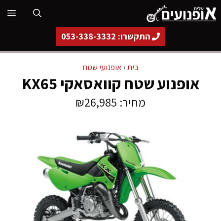
דלג
תפ
תוכן
התקשרו: 053-338-3332
בית
›
אופנועי שטח
אופנוע שטח קוואסאקי KX65
מחיר: ₪26,985