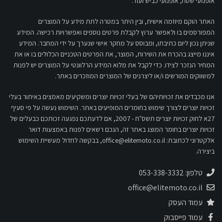
אופנועי שטח, אופנועי כביש ועוד.
האתר הוקם מיוזמה אישית, ובין היתר במטרה לתת מידע על המוצרים
המפורסמים בו ולאפשר ערוץ לקבלת פרטים נוספים ואפשרויות רכישה. המידע
שניתן נכון ליום כתיבתו, ומבוסס על מחקר אישי שנערך על ידי המחבר. המידע
איננו מייצג בהכרח את השירות, המוצר, את הפרטים הטכניים הכלולים בו או את
המחיר הנזכר לצידו. כדי לקבל את מלוא המידע הרלוונטי על המוצרים יש לפנות
למשווקים המורשים ו/או ליצרנים של המוצרים המוזכרים באתר.
אנו מכבדים את זכויותיהם של בעלי זכויות יוצרים ומשקיעים מאמצים באיתור בעלי
זכויות יוצרים לצורך שימוש בחומרים המופיעים באתר. השימוש נעשה על פי סעיף
27א לחוק זכויות יוצרים תשס"ח - 2007, אם לדעתכם נפגעה זכותכם כבעלים של
זכויות יוצרים בחומר המוצג באתר זה, הנכם רשאים לפנות באמצעות דואר
אלקטרוני לכתובת:
office@elitemoto.co.il
, בבקשה לחדול מעשיית השימוש
ביצירה.
טלפון: 053-338-3332
office@elitemoto.co.il
עמוד העסק
עמוד פייסבוק