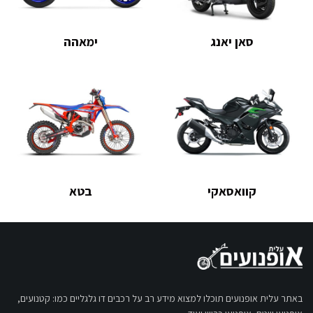
סאן יאנג
ימאהה
קוואסאקי
בטא
באתר עלית אופנועים תוכלו למצוא מידע רב על רכבים דו גלגליים כמו: קטנועים,