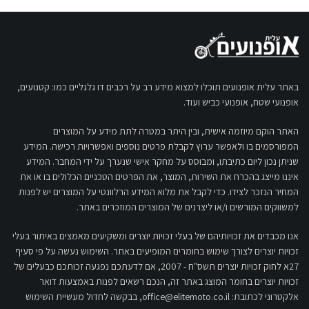
באתר עלית אופנועים תוכלו למצוא מידע רב על רכבים דו גלגליים כמו: קטנועים,
אופנועי שטח, אופנועי כביש ועוד.
האתר הוקם מיוזמה אישית, ובין היתר במטרה לתת מידע על המוצרים
המפורסמים בו ולאפשר ערוץ לקבלת פרטים נוספים ואפשרויות רכישה. המידע
שניתן נכון ליום כתיבתו, ומבוסס על מחקר אישי שנערך על ידי המחבר. המידע
איננו מייצג בהכרח את השירות, המוצר, את הפרטים הטכניים הכלולים בו או את
המחיר הנזכר לצידו. כדי לקבל את מלוא המידע הרלוונטי על המוצרים יש לפנות
למשווקים המורשים ו/או ליצרנים של המוצרים המוזכרים באתר.
אנו מכבדים את זכויותיהם של בעלי זכויות יוצרים ומשקיעים מאמצים באיתור בעלי
זכויות יוצרים לצורך שימוש בחומרים המופיעים באתר. השימוש נעשה על פי סעיף
27א לחוק זכויות יוצרים תשס"ח - 2007, אם לדעתכם נפגעה זכותכם כבעלים של
זכויות יוצרים בחומר המוצג באתר זה, הנכם רשאים לפנות באמצעות דואר
אלקטרוני לכתובת:
office@elitemoto.co.il
, בבקשה לחדול מעשיית השימוש