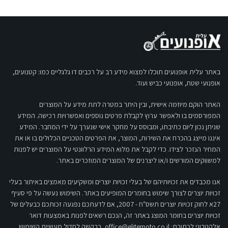
באתר עלית אופנועים תוכלו למצוא מידע רב על רכבים דו גלגליים כמו: קטנועים,
אופנועי שטח, אופנועי כביש ועוד.
האתר הוקם מיוזמה אישית, ובין היתר במטרה לתת מידע על המוצרים
המפורסמים בו ולאפשר ערוץ לקבלת פרטים נוספים ואפשרויות רכישה. המידע
שניתן נכון ליום כתיבתו, ומבוסס על מחקר אישי שנערך על ידי המחבר. המידע
איננו מייצג בהכרח את השירות, המוצר, את הפרטים הטכניים הכלולים בו או את
המחיר הנזכר לצידו. כדי לקבל את מלוא המידע הרלוונטי על המוצרים יש לפנות
למשווקים המורשים ו/או ליצרנים של המוצרים המוזכרים באתר.
אנו מכבדים את זכויותיהם של בעלי זכויות יוצרים ומשקיעים מאמצים באיתור בעלי
זכויות יוצרים לצורך שימוש בחומרים המופיעים באתר. השימוש נעשה על פי סעיף
27א לחוק זכויות יוצרים תשס"ח - 2007, אם לדעתכם נפגעה זכותכם כבעלים של
זכויות יוצרים בחומר המוצג באתר זה, הנכם רשאים לפנות באמצעות דואר
אלקטרוני לכתובת:
office@elitemoto.co.il
, בבקשה לחדול מעשיית השימוש