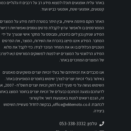
באתר עלית אופנועים תוכלו למצוא מידע רב על רכבים דו גלגליים כמו:
קטנועים, אופנועי שטח, אופנועי כביש ועוד.
האתר הוקם מיוזמה אישית, ובין היתר במטרה לתת מידע על המוצרים
המפורסמים בו ולאפשר ערוץ לקבלת פרטים נוספים ואפשרויות רכישה.
המידע שניתן נכון ליום כתיבתו, ומבוסס על מחקר אישי שנערך על ידי
המחבר. המידע איננו מייצג בהכרח את השירות, המוצר, את הפרטים
הטכניים הכלולים בו או את המחיר הנזכר לצידו. כדי לקבל את מלוא
המידע הרלוונטי על המוצרים יש לפנות למשווקים המורשים ו/או ליצרני
של המוצרים המוזכרים באתר.
אנו מכבדים את זכויותיהם של בעלי זכויות יוצרים ומשקיעים מאמצים
באיתור בעלי זכויות יוצרים לצורך שימוש בחומרים המופיעים באתר.
השימוש נעשה על פי סעיף 27א לחוק זכויות יוצרים 
לדעתכם נפגעה זכותכם כבעלים של זכויות יוצרים בחומר המוצג באתר
זה, הנכם רשאים לפנות באמצעות דואר אלקטרוני
לכתובת:
office@elitemoto.co.il
, בבקשה לחדול מעשיית השימוש
ביצירה.
טלפון: 053-338-3332