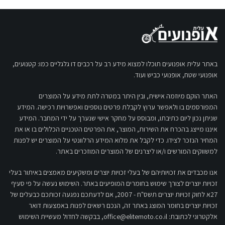
באתר עלית אופנועים תוכלו למצוא מידע רב על רכבים דו גלגליים כמו: קטנועים,
אופנועי שטח, אופנועי כביש ועוד.
האתר הוקם מיוזמה אישית, ובין היתר במטרה לתת מידע על המוצרים
המפורסמים בו ולאפשר ערוץ לקבלת פרטים נוספים ואפשרויות רכישה. המידע
שניתן נכון ליום כתיבתו, ומבוסס על מחקר אישי שנערך על ידי המחבר. המידע
איננו מייצג בהכרח את השירות, המוצר, את הפרטים הטכניים הכלולים בו או את
המחיר הנזכר לצידו. כדי לקבל את מלוא המידע הרלוונטי על המוצרים יש לפנות
למשווקים המורשים ו/או ליצרנים של המוצרים המוזכרים באתר.
אנו מכבדים את זכויותיהם של בעלי זכויות יוצרים ומשקיעים מאמצים באיתור בעלי
זכויות יוצרים לצורך שימוש בחומרים המופיעים באתר. השימוש נעשה על פי סעיף
27א לחוק זכויות יוצרים תשס"ח - 2007, אם לדעתכם נפגעה זכותכם כבעלים של
זכויות יוצרים בחומר המוצג באתר זה, הנכם רשאים לפנות באמצעות דואר
אלקטרוני לכתובת:
office@elitemoto.co.il
, בבקשה לחדול מעשיית השימוש