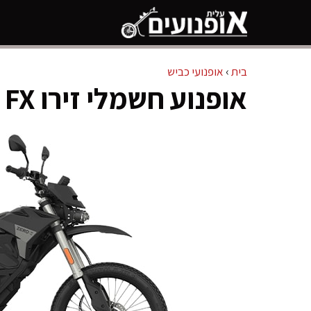
דלג
תוכן
בית
›
אופנועי כביש
אופנוע חשמלי זירו Zero FX