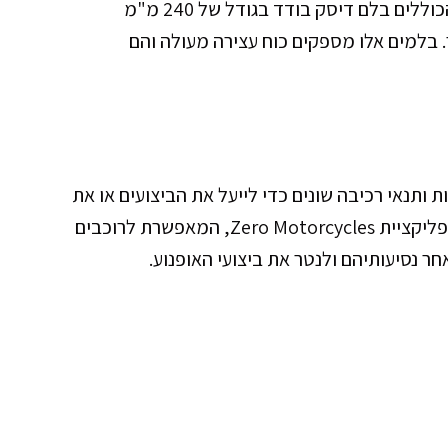
מערכת הבלמים מורכבת מבלמים של J-Juan, הכוללים בלם דיסק בודד בגודל של 240 מ"מ
ודד בגודל 240 מ"מ מאחור. בלמים אלו מספקים כוח עצירה מעולה והם
ות ותנאי רכיבה שונים כדי לייעל את הביצועים או את
טווח הנסיעה. האופנוע כולל גם אפשרות חיבור לאפליקציית Zero Motorcycles, המאפשרת לרוכבים
 נסיעותיהם ולנטר את ביצועי האופנוע.