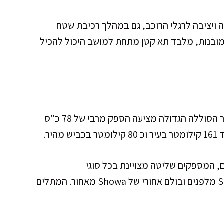
ויציבה לרגלי הרוכב, גם במהלך רכיבת שטח
שרויות אחסון מובנות, מלבד תא קטן מתחת למושב היכול להכיל
FX מגיע עם מנוע מנוע המופעל על סוללות, כאשר הסוללה הגדולה מציעה הספק מרבי של 78 כ"ס
, המספקים שליטה מצויינת בכל סוגי
השטח. המתלים מורכבים ממזלג הפוך של Showa מלפנים ובולם אחורי של Showa מאחור. המתלים