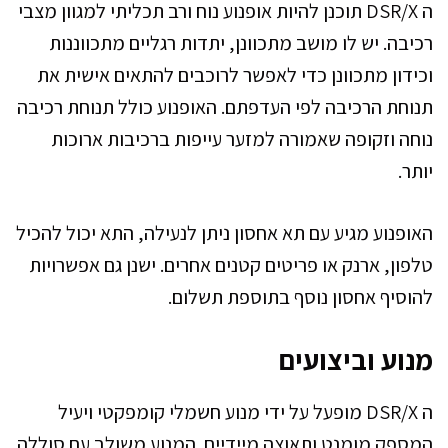
ה DSR/X תוכנן להיות אופנוע נוח ורב תכליתי למגוון מצבי
רכיבה. יש לו מושב מתכוונן, יתדות רגליים מתכווננות
וכידון מתכוונן כדי לאפשר לרוכבים להתאים אישית את
תנוחת הרכיבה לפי העדפתם. האופנוע כולל תנוחת רכיבה
נוחה וזקופה שאמורה למזער עייפות ברכיבות ארוכות
יותר.
האופנוע מגיע עם תא אחסון ניתן לנעילה, התא יכול להכיל
טלפון, ארנק או פריטים קטנים אחרים. ישנן גם אפשרויות
להוסיף אחסון נוסף בתוספת תשלום.
מנוע וביצועים
ה DSR/X מופעל על ידי מנוע חשמלי קומפקטי ויעיל
המספק מומנט ותאוצה מיידיים. המנוע משולב עם סוללה