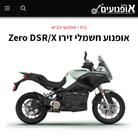
דלג
תפ
תוכן
בית
›
אופנועי כביש
אופנוע חשמלי זירו Zero DSR/X