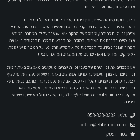
אופנועי שטח, אופנועי כביש ועוד.
האתר הוקם מיוזמה אישית, ובין היתר במטרה לתת מידע על המוצרים
המפורסמים בו ולאפשר ערוץ לקבלת פרטים נוספים ואפשרויות רכישה. המידע
שניתן נכון ליום כתיבתו, ומבוסס על מחקר אישי שנערך על ידי המחבר. המידע
איננו מייצג בהכרח את השירות, המוצר, את הפרטים הטכניים הכלולים בו או את
המחיר הנזכר לצידו. כדי לקבל את מלוא המידע הרלוונטי על המוצרים יש לפנות
למשווקים המורשים ו/או ליצרנים של המוצרים המוזכרים באתר.
אנו מכבדים את זכויותיהם של בעלי זכויות יוצרים ומשקיעים מאמצים באיתור בעלי
זכויות יוצרים לצורך שימוש בחומרים המופיעים באתר. השימוש נעשה על פי סעיף
27א לחוק זכויות יוצרים תשס"ח - 2007, אם לדעתכם נפגעה זכותכם כבעלים של
זכויות יוצרים בחומר המוצג באתר זה, הנכם רשאים לפנות באמצעות דואר
אלקטרוני לכתובת:
office@elitemoto.co.il
, בבקשה לחדול מעשיית השימוש
ביצירה.
טלפון: 053-338-3332
office@elitemoto.co.il
עמוד העסק