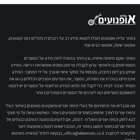
באתר עלית אופנועים תוכלו למצוא מידע רב על רכבים דו גלגליים כמו: קטנועים,
אופנועי שטח, אופנועי כביש ועוד.
האתר הוקם מיוזמה אישית, ובין היתר במטרה לתת מידע על המוצרים
המפורסמים בו ולאפשר ערוץ לקבלת פרטים נוספים ואפשרויות רכישה. המידע
שניתן נכון ליום כתיבתו, ומבוסס על מחקר אישי שנערך על ידי המחבר. המידע
איננו מייצג בהכרח את השירות, המוצר, את הפרטים הטכניים הכלולים בו או את
המחיר הנזכר לצידו. כדי לקבל את מלוא המידע הרלוונטי על המוצרים יש לפנות
למשווקים המורשים ו/או ליצרנים של המוצרים המוזכרים באתר.
אנו מכבדים את זכויותיהם של בעלי זכויות יוצרים ומשקיעים מאמצים באיתור בעלי
זכויות יוצרים לצורך שימוש בחומרים המופיעים באתר. השימוש נעשה על פי סעיף
27א לחוק זכויות יוצרים תשס"ח - 2007, אם לדעתכם נפגעה זכותכם כבעלים של
זכויות יוצרים בחומר המוצג באתר זה, הנכם רשאים לפנות באמצעות דואר
אלקטרוני לכתובת:
office@elitemoto.co.il
, בבקשה לחדול מעשיית השימוש
ביצירה.