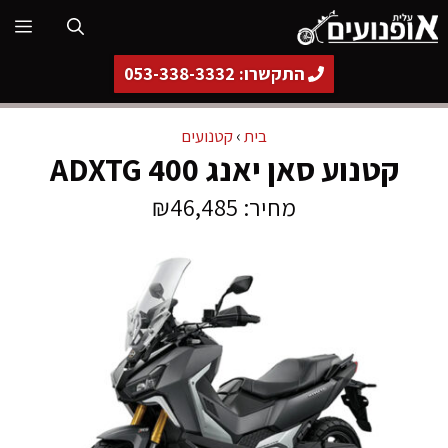
דלג
תפ
תוכן
התקשרו: 053-338-3332
בית
›
קטנועים
קטנוע סאן יאנג ADXTG 400
מחיר: ₪46,485